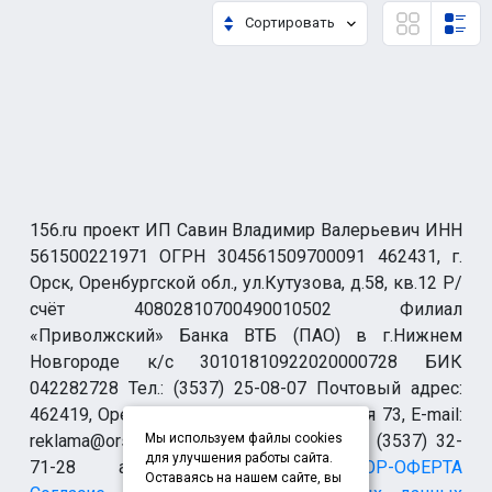
Сортировать
156.ru проект ИП Савин Владимир Валерьевич ИНН
561500221971 ОГРН 304561509700091 462431, г.
Орск, Оренбургской обл., ул.Кутузова, д.58, кв.12 Р/
счёт 40802810700490010502 Филиал
«Приволжский» Банка ВТБ (ПАО) в г.Нижнем
Новгороде к/с 30101810922020000728 БИК
042282728 Тел.: (3537) 25-08-07 Почтовый адрес:
462419, Оренбургская обл., г. Орск-19 а/я 73, E-mail:
reklama@orsk.ru ТЕЛЕФОН МОДЕРАЦИИ (3537) 32-
Мы используем файлы cookies
для улучшения работы сайта.
71-28 allsupport@orsk.ru
ДОГОВОР-ОФЕРТА
Оставаясь на нашем сайте, вы