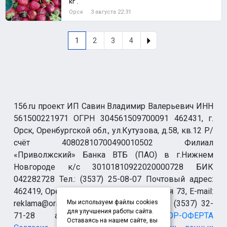
кг .
Орск
3 августа 22:31
1
2
3
4
156.ru проект ИП Савин Владимир Валерьевич ИНН
561500221971 ОГРН 304561509700091 462431, г.
Орск, Оренбургской обл., ул.Кутузова, д.58, кв.12 Р/
счёт 40802810700490010502 Филиал
«Приволжский» Банка ВТБ (ПАО) в г.Нижнем
Новгороде к/с 30101810922020000728 БИК
042282728 Тел.: (3537) 25-08-07 Почтовый адрес:
462419, Оренбургская обл., г. Орск-19 а/я 73, E-mail:
reklama@orsk.ru ТЕЛЕФОН МОДЕРАЦИИ (3537) 32-
Мы используем файлы cookies
для улучшения работы сайта.
71-28 allsupport@orsk.ru
ДОГОВОР-ОФЕРТА
Оставаясь на нашем сайте, вы