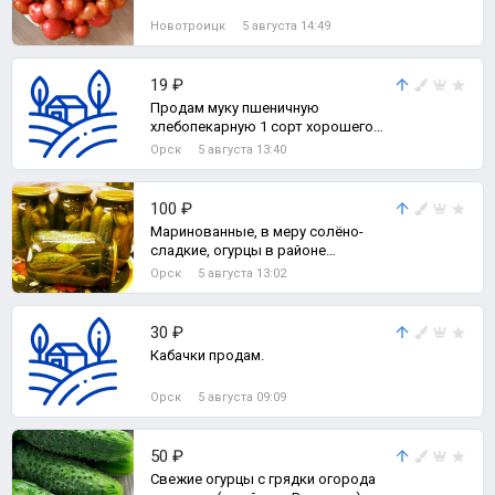
Новотроицк
5 августа 14:49
19 ₽
Продам муку пшеничную
хлебопекарную 1 сорт хорошего
качества.
Орск
5 августа 13:40
100 ₽
Маринованные, в меру солёно-
сладкие, огурцы в районе
Вокзала(6мкр) в небольших банках
Орск
5 августа 13:02
1л.
30 ₽
Кабачки продам.
Орск
5 августа 09:09
50 ₽
Свежие огурцы с грядки огорода