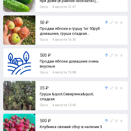
при доме (в районе «Вокзала»),
сладковатого освежающего вкуса,
Орск
4 августа 21:47
хрус
50 ₽
Продам яблоки и грушу 1кг 50руб
домашние, груша сладкая
хрустящая, яблоки тоже сладкие.
Орск
4 августа 16:35
500 ₽
Продам яблоки домашние очень
вкусные
Орск
4 августа 15:08
35 ₽
Груша &quot;Северянка&quot;
сладкая
Орск
4 августа 12:40
500 ₽
Клубника свежий сбор в наличии 3