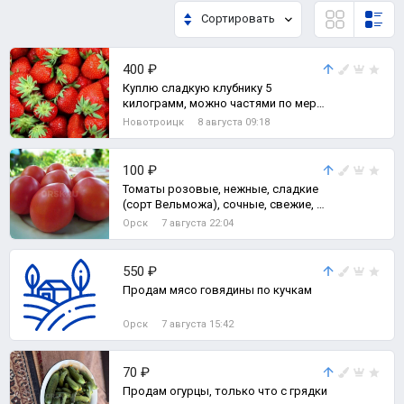
Сортировать
400 ₽
Куплю сладкую клубнику 5
килограмм, можно частями по мере
собирания по 400 рублей за
Новотроицк
8 августа 09:18
килограмм ! ! !
100 ₽
Томаты розовые, нежные, сладкие
(сорт Вельможа), сочные, свежие, с
куста. р-н ст.
Орск
7 августа 22:04
550 ₽
Продам мясо говядины по кучкам
Орск
7 августа 15:42
70 ₽
Продам огурцы, только что с грядки