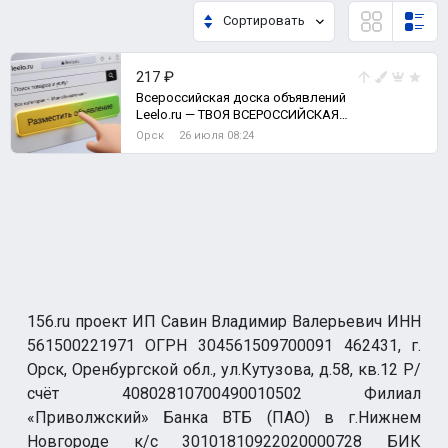
Сортировать
217 ₽
Всероссийская доска объявлений
Leelo.ru — ТВОЯ ВСЕРОССИЙСКАЯ
ДОСКА ОБЪЯВЛЕНИЙ.
Орск
26 июля 08:24
156.ru проект ИП Савин Владимир Валерьевич ИНН
561500221971 ОГРН 304561509700091 462431, г.
Орск, Оренбургской обл., ул.Кутузова, д.58, кв.12 Р/
счёт 40802810700490010502 Филиал
«Приволжский» Банка ВТБ (ПАО) в г.Нижнем
Новгороде к/с 30101810922020000728 БИК