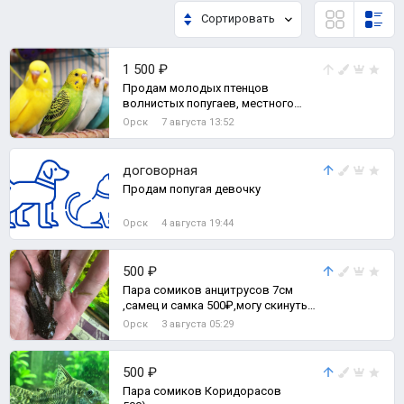
Сортировать
1 500 ₽
Продам молодых птенцов
волнистых попугаев, местного
разведения.
Орск
7 августа 13:52
договорная
Продам попугая девочку
Орск
4 августа 19:44
500 ₽
Пара сомиков анцитрусов 7см
,самец и самка 500₽,могу скинуть
видио на Мах,Телеграмм
Орск
3 августа 05:29
500 ₽
Пара сомиков Коридорасов