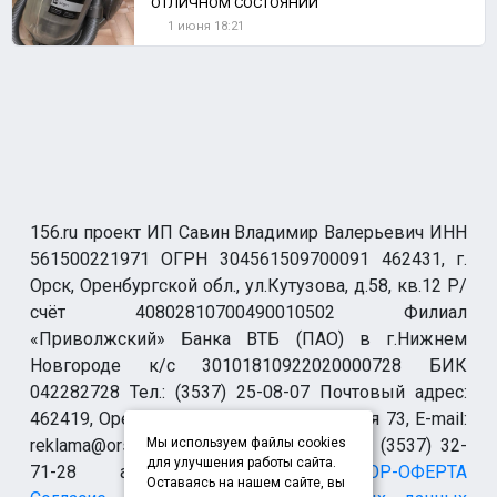
ОТЛИЧНОМ СОСТОЯНИИ
1 июня 18:21
156.ru проект ИП Савин Владимир Валерьевич ИНН
561500221971 ОГРН 304561509700091 462431, г.
Орск, Оренбургской обл., ул.Кутузова, д.58, кв.12 Р/
счёт 40802810700490010502 Филиал
«Приволжский» Банка ВТБ (ПАО) в г.Нижнем
Новгороде к/с 30101810922020000728 БИК
042282728 Тел.: (3537) 25-08-07 Почтовый адрес:
462419, Оренбургская обл., г. Орск-19 а/я 73, E-mail:
reklama@orsk.ru ТЕЛЕФОН МОДЕРАЦИИ (3537) 32-
Мы используем файлы cookies
для улучшения работы сайта.
71-28 allsupport@orsk.ru
ДОГОВОР-ОФЕРТА
Оставаясь на нашем сайте, вы