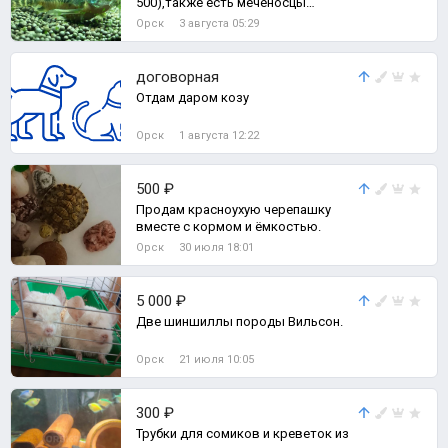
500),также есть меченосцы
вильчатые пара все готовы к
Орск
3 августа 05:29
размножению,могу скин
договорная
Отдам даром козу
Орск
1 августа 12:22
500 ₽
Продам красноухую черепашку
вместе с кормом и ёмкостью.
Орск
30 июля 18:01
5 000 ₽
Две шиншиллы породы Вильсон.
Орск
21 июля 10:05
300 ₽
Трубки для сомиков и креветок из