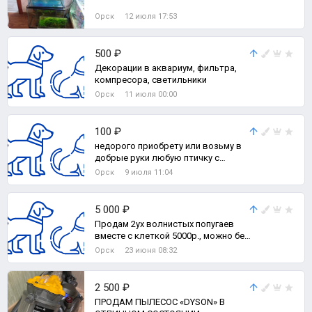
Орск
12 июля 17:53
500 ₽
Декорации в аквариум, фильтра,
компресора, светильники
Орск
11 июля 00:00
100 ₽
недорого приобрету или возьму в
добрые руки любую птичку с
клеткой !
Орск
9 июля 11:04
5 000 ₽
Продам 2ух волнистых попугаев
вместе с клеткой 5000р., можно без
клетки за 2200р.(за двоих) в подаро
Орск
23 июня 08:32
2 500 ₽
ПРОДАМ ПЫЛЕСОС «DYSON» В