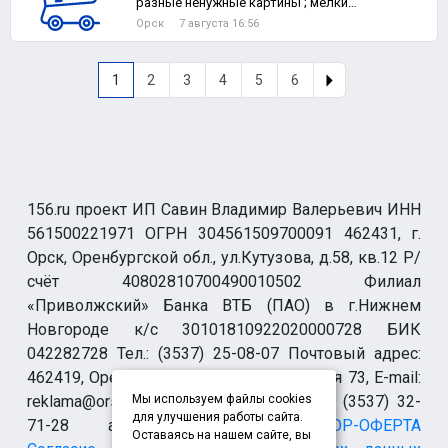
разные ненужные картины ; мелкие
и большие ; в любом состоянии !
Орск
7 августа 16:56
1
2
3
4
5
6
156.ru проект ИП Савин Владимир Валерьевич ИНН
561500221971 ОГРН 304561509700091 462431, г.
Орск, Оренбургской обл., ул.Кутузова, д.58, кв.12 Р/
счёт 40802810700490010502 Филиал
«Приволжский» Банка ВТБ (ПАО) в г.Нижнем
Новгороде к/с 30101810922020000728 БИК
042282728 Тел.: (3537) 25-08-07 Почтовый адрес:
462419, Оренбургская обл., г. Орск-19 а/я 73, E-mail:
reklama@orsk.ru ТЕЛЕФОН МОДЕРАЦИИ (3537) 32-
Мы используем файлы cookies
для улучшения работы сайта.
71-28 allsupport@orsk.ru
ДОГОВОР-ОФЕРТА
Оставаясь на нашем сайте, вы