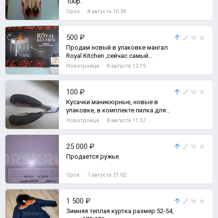
100р.
Орск
8 августа 16:34
500 ₽
Продам новый в упаковке мангал
Royal Kitchen ,сейчас самый
отличный подарок рыбаку или
Новотроицк
8 августа 12:19
охотнику для
100 ₽
Кусачки маникюрные, новые в
упаковке, в комплекте пилка для
ногтей.
Новотроицк
8 августа 11:57
25 000 ₽
Продается ружье.
Орск
7 августа 21:02
1 500 ₽
Зимняя теплая куртка размер 52-54,