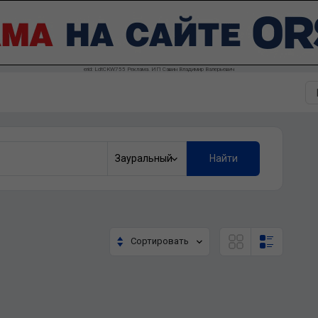
erid: LdtCKW755 Реклама. ИП Савин Владимир Валерьевич
Зауральный
Найти
Сортировать