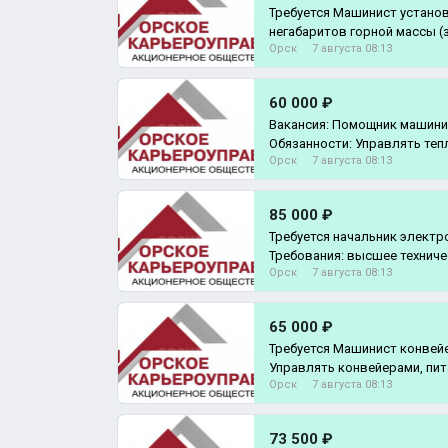
Требуется Машинист устано
негабаритов горной массы (
Орск
7 августа 08:13
Обязанности
60 000 ₽
Вакансия: Помощник машини
Обязанности: Управлять теп
Орск
7 августа 08:13
скорость
85 000 ₽
Требуется начальник электр
Требования: высшее техниче
Орск
7 августа 08:13
работы У
65 000 ₽
Требуется Машинист конвей
Управлять конвейерами, пит
Орск
7 августа 08:13
перегрузочными тележкам
73 500 ₽