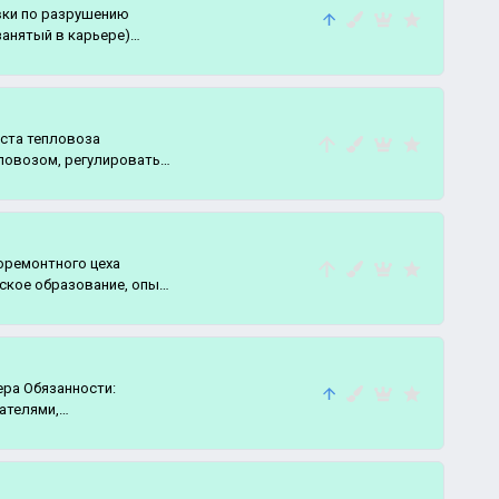
вки по разрушению
занятый в карьере)
ста тепловоза
ловозом, регулировать
оремонтного цеха
ское образование, опыт
ера Обязанности:
ателями,