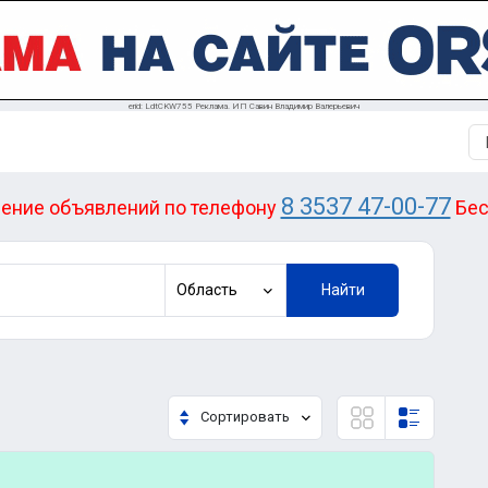
erid: LdtCKW755 Реклама. ИП Савин Владимир Валерьевич
8 3537 47-00-77
ение объявлений по телефону
Бес
Область
Найти
Сортировать