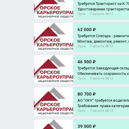
Требуется Тракторист на К-7
Удостоверение тракториста
Орск
7 августа 08:12
соцпакет Обеспеч
62 000 ₽
Требуется Слесарь - ремонт
Орск
7 августа 08:12
46 900 ₽
Требуется Заведующий скла
Обеспечивать сохранность 
Орск
7 августа 08:12
материал
80 700 ₽
АО "ОКУ" требуется водите
Требования: права категории
Орск
7 августа 08:12
39 000 ₽