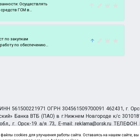
язанности: Осуществлять
 средств ГСМ в
ст по закупкам
НН 561500221971 ОГРН 304561509700091 462431, г. Орск, О
ий» Банка ВТБ (ПАО) в г.Нижнем Новгороде к/с 3010181
бл., г. Орск-19 а/я 73, E-mail: reklama@orsk.ru ТЕЛЕФОН
а обработку персональных данных
файлы cookies для улучшения работы сайта. Оставаясь на нашем сайте, вы