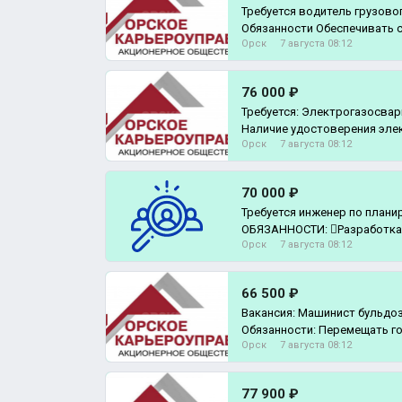
Требуется водитель грузово
Обязанности Обеспечивать
Орск
7 августа 08:12
перевозку грузов.
76 000 ₽
Требуется: Электрогазосвар
Наличие удостоверения эле
Орск
7 августа 08:12
Условия: Обеспеч
70 000 ₽
Требуется инженер по план
ОБЯЗАННОСТИ: Разработка
Орск
7 августа 08:12
графиков
66 500 ₽
Вакансия: Машинист бульдо
Обязанности: Перемещать го
Орск
7 августа 08:12
другие мате
77 900 ₽