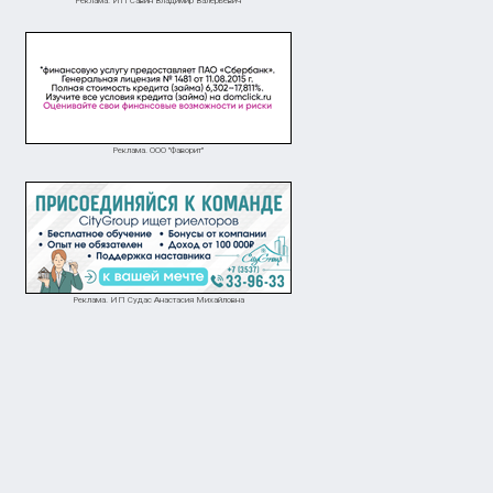
Реклама. ИП Савин Владимир Валерьевич
Реклама. ООО "Фаворит"
Реклама. ИП Судас Анастасия Михайловна