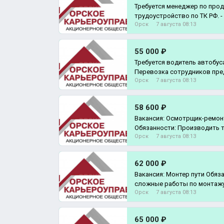
Требуется менеджер по про
трудоустройство по ТК РФ. - 
Орск
7 августа 08:13
выч
55 000 ₽
Требуется водитель автобус
Перевозка сотрудников пре
Орск
7 августа 08:13
Водительс
58 600 ₽
Вакансия: Осмотрщик-ремон
Обязанности: Производить т
Орск
7 августа 08:13
ремонт вагон
62 000 ₽
Вакансия: Монтер пути Обязанности: Выполняет
сложные работы по монтажу
Орск
7 августа 08:13
кон
65 000 ₽