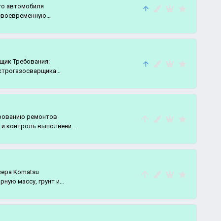
го автомобиля
 своевременную
щик Требования:
ктрогазосварщика
ированию ремонтов
 и контроль выполнения
зера Komatsu
рную массу, грунт и