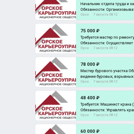
Начальник отдела труда и з
Обязанности: Организовыва
Орск
7 августа 08:12
нормированию труда,
75 000 ₽
Требуется мастер по ремонт
Обязанности: Осуществляет 
Орск
7 августа 08:12
действующими з
78 000 ₽
Мастер бурового участка Обязанност
ведение буровых, взрывных 
Орск
7 августа 08:12
соответ
48 400 ₽
Требуется: Машинист крана 
Обязанности: Управлять кр
Орск
7 августа 08:12
самоход
60 000 ₽