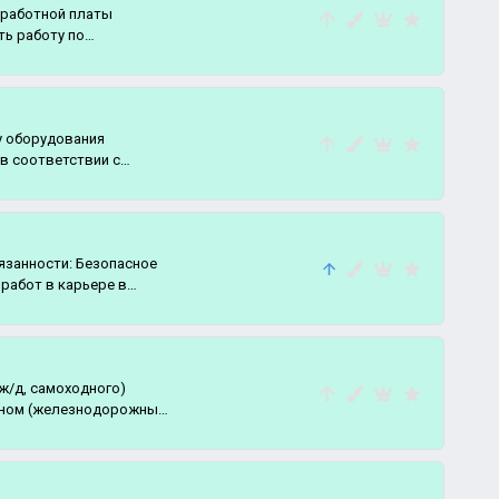
аработной платы
ть работу по
у оборудования
в соответствии с
и: Безопасное
работ в карьере в
(ж/д, самоходного)
аном (железнодорожным,