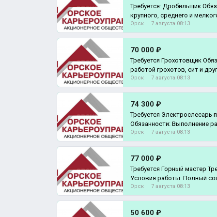
Требуется: Дробильщик Обяз
крупного, среднего и мелко
Орск
7 августа 08:13
70 000 ₽
Требуется Грохотовщик Обяз
работой грохотов, сит и дру
Орск
7 августа 08:13
74 300 ₽
Требуется Электрослесарь 
Обязанности: Выполнение р
Орск
7 августа 08:13
и л
77 000 ₽
Требуется Горный мастер Требования: опыт работы
Условия работы: Полный со
Орск
7 августа 08:13
Ком
50 600 ₽