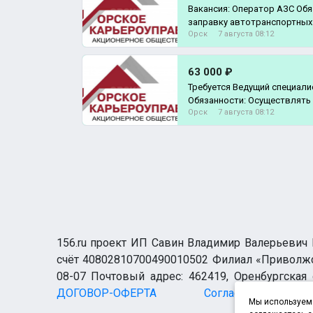
Вакансия: Оператор АЗС Об
заправку автотранспортных
Орск
7 августа 08:12
соответст
63 000 ₽
Требуется Ведущий специали
Обязанности: Осуществлять работу по обеспечению
Орск
7 августа 08:12
предприяти
156.ru проект ИП Савин Владимир Валерьевич И
счёт 40802810700490010502 Филиал «Приволжск
08-07 Почтовый адрес: 462419, Оренбургская о
ДОГОВОР-ОФЕРТА
Согласие н
Мы используем 