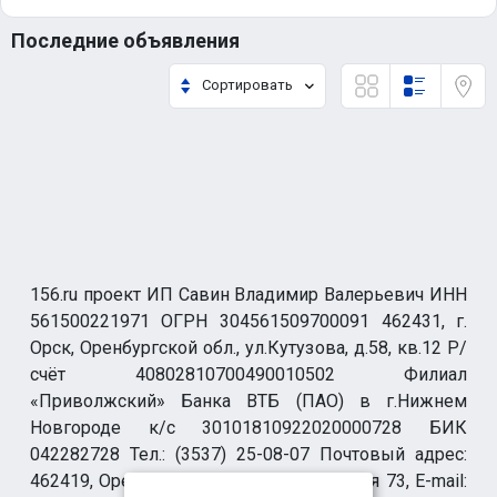
Последние объявления
Сортировать
156.ru проект ИП Савин Владимир Валерьевич ИНН
561500221971 ОГРН 304561509700091 462431, г.
Орск, Оренбургской обл., ул.Кутузова, д.58, кв.12 Р/
счёт 40802810700490010502 Филиал
«Приволжский» Банка ВТБ (ПАО) в г.Нижнем
Новгороде к/с 30101810922020000728 БИК
042282728 Тел.: (3537) 25-08-07 Почтовый адрес:
462419, Оренбургская обл., г. Орск-19 а/я 73, E-mail: