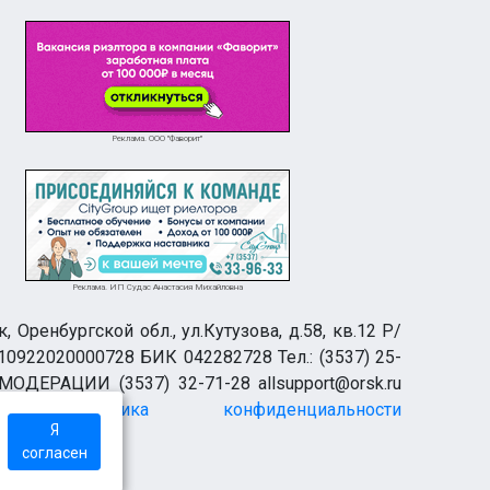
Реклама. ООО "Фаворит"
Реклама. ИП Судас Анастасия Михайловна
ренбургской обл., ул.Кутузова, д.58, кв.12 Р/
0922020000728 БИК 042282728 Тел.: (3537) 25-
 МОДЕРАЦИИ (3537) 32-71-28 allsupport@orsk.ru
Политика конфиденциальности
Я
согласен