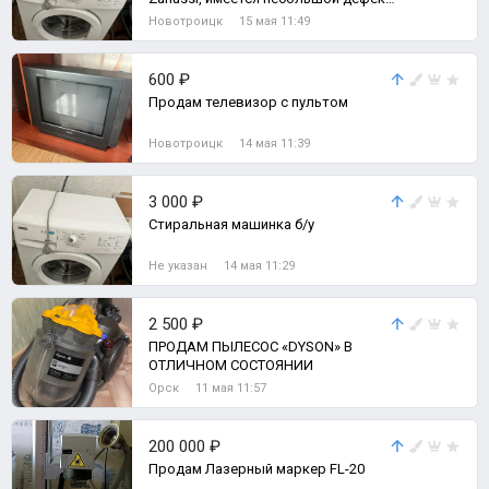
при отжиме вибрирует.
Новотроицк
15 мая 11:49
600 ₽
Продам телевизор с пультом
Новотроицк
14 мая 11:39
3 000 ₽
Стиральная машинка б/у
Не указан
14 мая 11:29
2 500 ₽
ПРОДАМ ПЫЛЕСОС «DYSON» В
ОТЛИЧНОМ СОСТОЯНИИ
Орск
11 мая 11:57
200 000 ₽
Продам Лазерный маркер FL-20