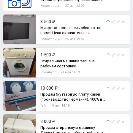
Новотроицк
27 мая 12:07
3 500 ₽
Микроволновая печь абсолютно
новая Цена окончательная
Новотроицк
26 мая 19:54
1 500 ₽
Стиральная машинка zanusi в
рабочем состоянии
Оренбург
21 мая 14:59
10 000 ₽
Продам б/у газовую плиту Kaiser
(производство Германия). 100% в
рабочем состоянии.
Гай
15 мая 14:19
3 000 ₽
Продам стиральную машинку
Zanussi, имеется небольшой дефект,