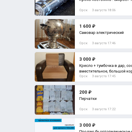
Орск
3 августа 18:06
1 600 ₽
Самовар электрический
Орск
3 августа 17:46
3 000 ₽
Кресло + тумбочка в дар, со
вместительное, большой кор
Орск
3 августа 17:45
200 ₽
Перчатки
Орск
3 августа 17:22
3 000 ₽
Продаю бу ортопедическое 