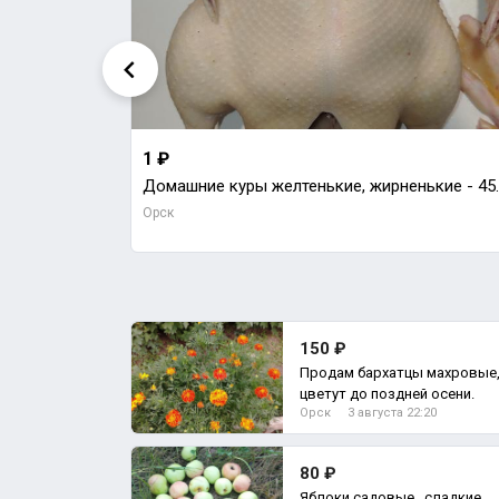
1 ₽
Домашние куры желтенькие, жирнень
Орск
150 ₽
Продам бархатцы махровые,
цветут до поздней осени.
Орск
3 августа 22:20
80 ₽
Яблоки садовые , сладкие.