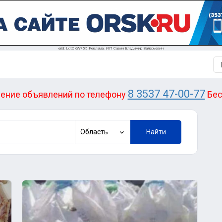
erid: LdtCKW755 Реклама. ИП Савин Владимир Валерьевич
8 3537 47-00-77
ение объявлений по телефону
Бес
Область
Найти