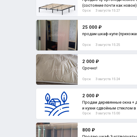
(состояние почти как новое
Орск
3 августа 15:27
средн
25 000 ₽
продам шкаф-купе (прихожая
Орск
3 августа 15:25
2 000 ₽
Срочно!
Орск
3 августа 15:24
2 000 ₽
Продам деревянные окна + дверь балконная от зала
и кухни сдвойным стеклом в
Орск
3 августа 15:00
800 ₽
Продаю шкаф 3-хстворчатый