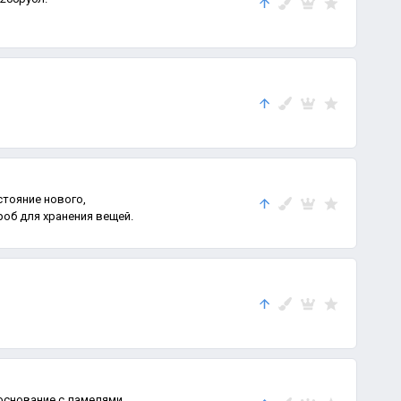
стояние нового,
об для хранения вещей.
основание с ламелями