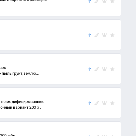
П
сок
ю пыль,грунт,землю
о
е не модифицированные
ые 250 р и засолочный вариант 200 р .
200рубл.