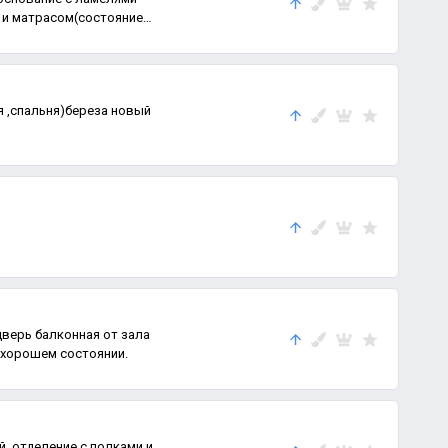
) и матрасом(состояние
 ,спальня)береза новый
 хорошем состоянии.
, отделение с полками и