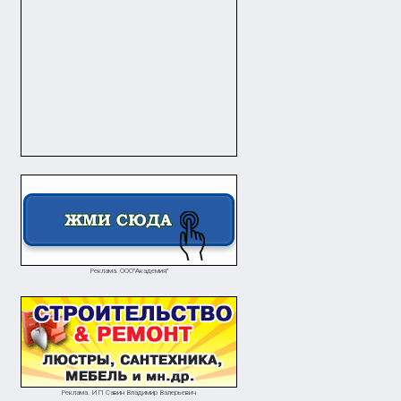
0 ₽
1 ₽
женцы нашего края!
вотроицк
Орск
Реклама. ООО"Академия"
Реклама. ИП Савин Владимир Валерьевич