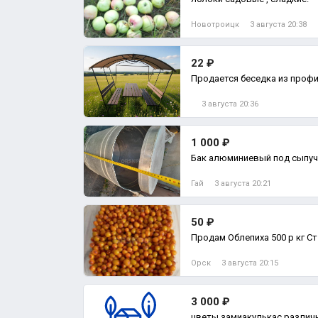
Новотроицк
3 августа 20:38
22 ₽
Продается беседка из профи
3 августа 20:36
1 000 ₽
Бак алюминиевый под сыпуч
Гай
3 августа 20:21
50 ₽
Продам Облепиха 500 р кг 
Орск
3 августа 20:15
3 000 ₽
цветы замиакулькас различ