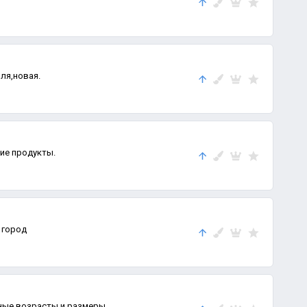
ля,новая.
ие продукты.
Ст город
ные возрасты и размеры