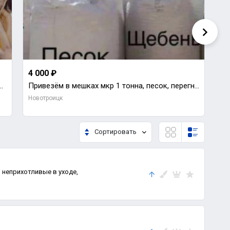
4 000 ₽
30
кие - 450 р/кг , утки мясные, жирные, средней жирности - 650 р/кг ,
Привезём в мешках мкр 1 тонна, песок, перегной, г.
Са
Новотроицк
Но
Сортировать
 неприхотливые в уходе,