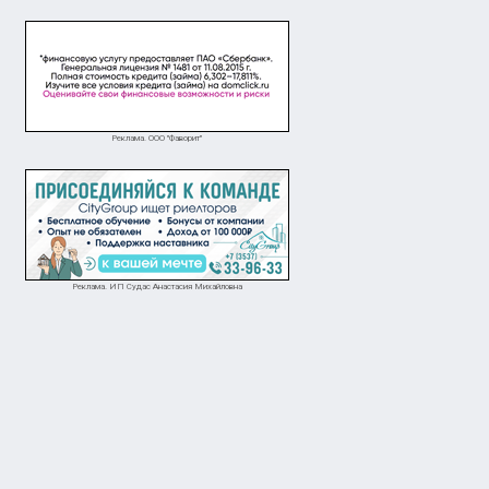
Реклама. ООО "Фаворит"
Реклама. ИП Судас Анастасия Михайловна