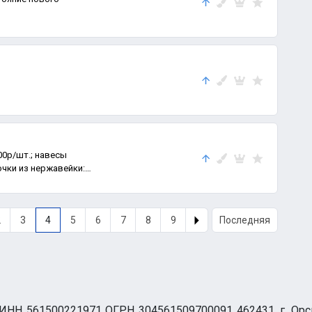
00р/шт.; навесы
очки из нержавейки:
2
3
4
5
6
7
8
9
Последняя
НН 561500221971 ОГРН 304561509700091 462431, г. Орск, О