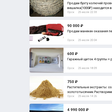
Продам бухту колючей пров
вешалка(1000₽) находится в
Орск
25 июля 22:33
90 000 ₽
Продам манекен оказания п
Орск
25 июля 20:04
600 ₽
Гаражный щиток 4 группы + 
Орск
25 июля 18:09
750 ₽
Растительные экстракты: со
золототысячник Растворимы в воде,
Орск
25 июля 14:26
мелкодисперсные В н
4 990 000 ₽