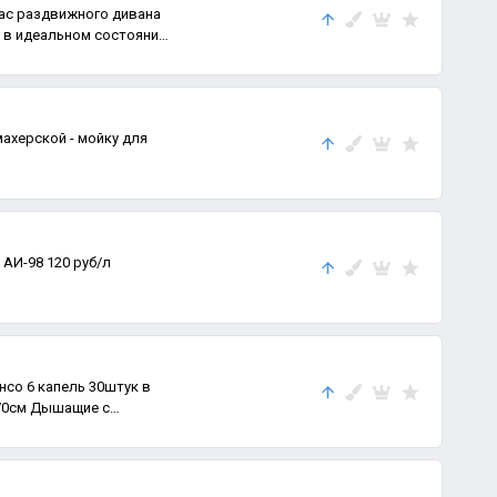
ас раздвижного дивана
 в идеальном состоянии.
ахерской - мойку для
 АИ-98 120 руб/л
со 6 капель 30штук в
170см Дышащие с