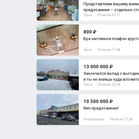
Представляем вашему вним
предложение – отдельно ст
Орск
19 июля 22:11
функционир
800 ₽
Бра настенное плафон хруст
Орск
19 июля 17:58
13 000 000 ₽
Закончился вклад с выгодн
и ты не знаешь куда вложит
Орск
18 июля 22:33
ра
10 500 000 ₽
Вип-предложение!
Новотроицк
18 июля 17:26