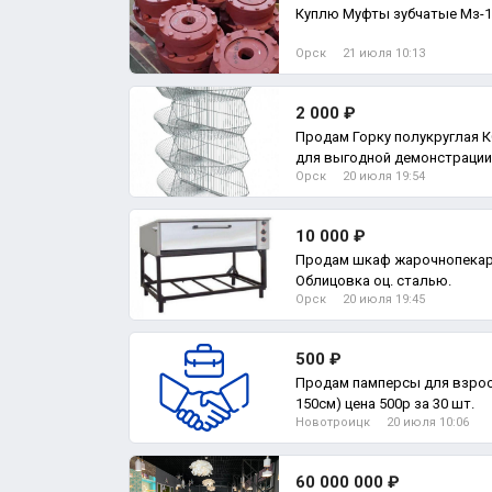
Куплю Муфты зубчатые Мз-1, 2
Орск
21 июля 10:13
2 000 ₽
Продам Горку полукруглая 
для выгодной демонстрации
Орск
20 июля 19:54
простр
10 000 ₽
Продам шкаф жарочнопекар
Облицовка оц. сталью.
Орск
20 июля 19:45
500 ₽
Продам памперсы для взросл
150см) цена 500р за 30 шт.
Новотроицк
20 июля 10:06
60 000 000 ₽