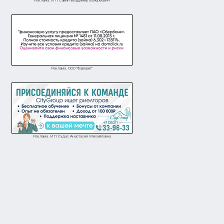
Реклама. ИП Савин Владимир Валерьевич
Реклама. ООО "Фаворит"
Реклама. ИП Судас Анастасия Михайловна