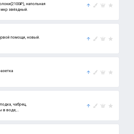
олоки(2100₽), напольная
 мкр звёздный.
ервой помощи, новый.
разетка
лодка, чабрец,