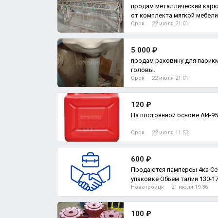
продам металлический карк
от комплекта мягкой мебели
Орск
22 июля 21:01
(пр
5 000 ₽
продам раковину для парикм
головы.
Орск
22 июля 21:01
120 ₽
На постоянной основе АИ-95
Орск
22 июля 11:53
600 ₽
Продаются памперсы 4ка Сен
упаковке Обьем талии 130-
Новотроицк
21 июля 19:36
индикатором
100 ₽