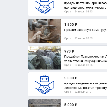
продам нестационарный па
(кондиционер, механические 
Орск
24 июля 08:43
1 500 ₽
Продам запорную арматуру.
Орск
23 июля 09:59
970 ₽
Продаётся Транспортерная 
хозяйственных нужд Ширина 
Орск
23 июля 08:36
Можно
5 000 ₽
продам геодезический (нив
деревянный штатив-треногу,
Орск
22 июля 21:01
5 000 ₽