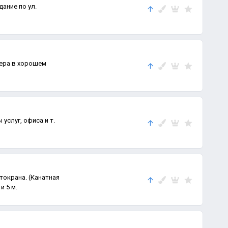
ание по ул.
ера в хорошем
услуг, офиса и т.
токрана. (Канатная
и 5 м.