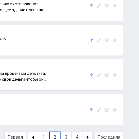
анию эксклюзивное
оящее здание с успешно
аль
ым процентом депозита,
ь свои деньги чтобы они
Первая
1
2
3
4
Последняя