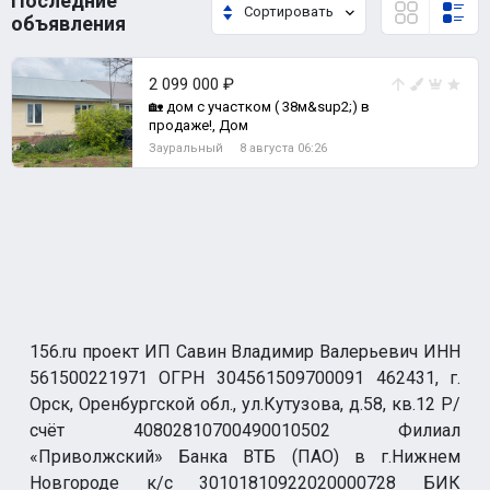
Последние
Сортировать
объявления
2 099 000 ₽
🏡 дом c участком ( 38м&sup2;) в
прoдаже!, Дом
Зауральный
8 августа 06:26
156.ru проект ИП Савин Владимир Валерьевич ИНН
561500221971 ОГРН 304561509700091 462431, г.
Орск, Оренбургской обл., ул.Кутузова, д.58, кв.12 Р/
счёт 40802810700490010502 Филиал
«Приволжский» Банка ВТБ (ПАО) в г.Нижнем
Новгороде к/с 30101810922020000728 БИК