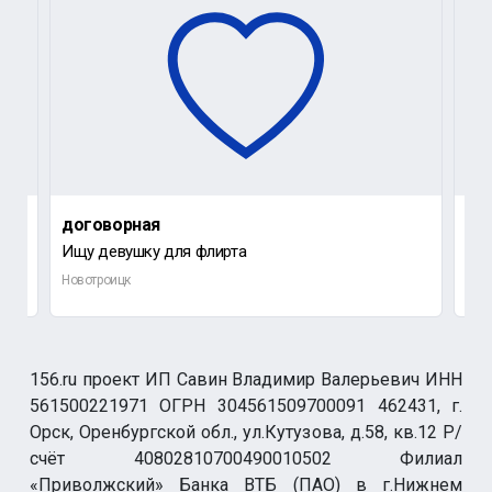
договорная
до
Ищу девушку для флирта
Ищу
Новотроицк
Орс
156.ru проект ИП Савин Владимир Валерьевич ИНН
561500221971 ОГРН 304561509700091 462431, г.
Орск, Оренбургской обл., ул.Кутузова, д.58, кв.12 Р/
счёт 40802810700490010502 Филиал
«Приволжский» Банка ВТБ (ПАО) в г.Нижнем