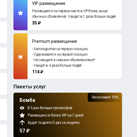
VIP размещение
Размещается на первом месте в VIP-блоке, выше
обычных объявлений. Увидит в 2 раза больше людей
35 ₽
Premium размещение
- Автоподнятие на первую позицию
- Удерживается на первой позиции
- Не смещается новыми объявлениями*
- Увидит в 4 раза больше людей
114 ₽
Пакеты услуг
Экономия 10%
Бомба
В 5 раз больше просмотров
Размещено в блоке VIP на 7 дней
Будет поднято 5 раз за неделю
57 ₽