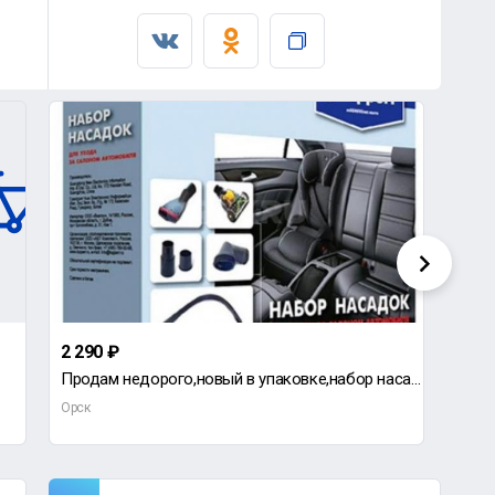
2 290 ₽
2 50
Продам недорого,новый в упаковке,набор насадок &quot;Topperr&quot; предназначенный для ухода
Орск
Орск