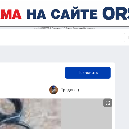
erid: LdtCKW755 Реклама. ИП Савин Владимир Валерьевич
+7 (905) 882-62-31
Позвонить
Продавец