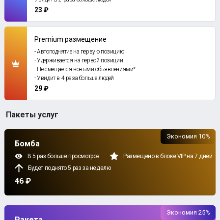
23 ₽
Premium размещение
- Автоподнятие на первую позицию
- Удерживается на первой позиции
- Не смещается новыми объявлениями*
- Увидит в 4 раза больше людей
29 ₽
Пакеты услуг
Экономия 10%
Бомба
В 5 раз больше просмотров
Размещено в блоке VIP на 7 дней
Будет поднято 5 раз за неделю
46 ₽
Экономия 25%
Ракета