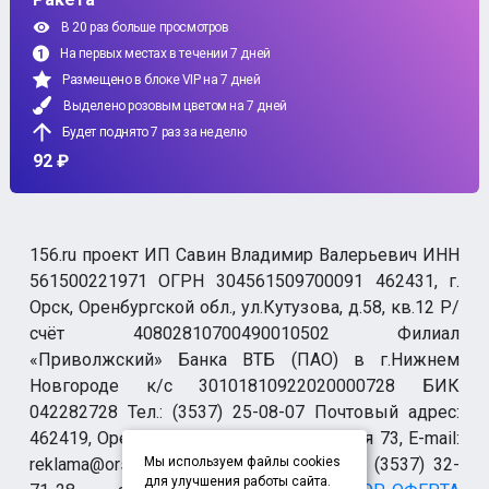
В 20 раз больше просмотров
На первых местах в течении 7 дней
Размещено в блоке VIP на 7 дней
Выделено розовым цветом на 7 дней
Будет поднято 7 раз за неделю
92 ₽
156.ru проект ИП Савин Владимир Валерьевич ИНН
561500221971 ОГРН 304561509700091 462431, г.
Орск, Оренбургской обл., ул.Кутузова, д.58, кв.12 Р/
счёт 40802810700490010502 Филиал
«Приволжский» Банка ВТБ (ПАО) в г.Нижнем
Новгороде к/с 30101810922020000728 БИК
042282728 Тел.: (3537) 25-08-07 Почтовый адрес:
462419, Оренбургская обл., г. Орск-19 а/я 73, E-mail:
reklama@orsk.ru ТЕЛЕФОН МОДЕРАЦИИ (3537) 32-
Мы используем файлы cookies
для улучшения работы сайта.