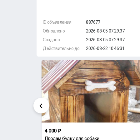
ID объявления
887677
Обновлено
2026-08-05 07:29:37
Создано
2026-08-05 07:29:37
Действительно до
2026-08-22 10:46:31
4 000 ₽
Шкварки свиные, общий вес около 500кг, (цена указана за 1кг).
Продам будку для собаки.