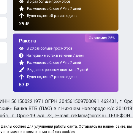
В 5 раз больше просмотров
Размещено в блоке VIP на 7 дней
Будет поднято 5 раз за неделю
29 ₽
Экономия 25%
Ракета
В 20 раз больше просмотров
На первых местах в течении 7 дней
Размещено в блоке VIP на 7 дней
Выделено розовым цветом на 7 дней
Будет поднято 7 раз за неделю
57 ₽
НН 561500221971 ОГРН 304561509700091 462431, г. Орск, О
ий» Банка ВТБ (ПАО) в г.Нижнем Новгороде к/с 3010181
бл., г. Орск-19 а/я 73, E-mail: reklama@orsk.ru ТЕЛЕФОН
а обработку персональных данных
файлы cookies для улучшения работы сайта. Оставаясь на нашем сайте, вы
 условиями использования файлов cookies.