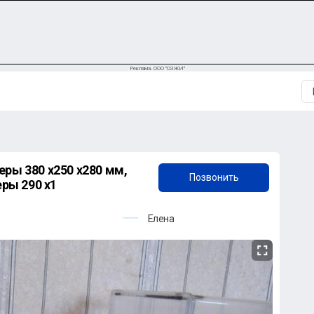
Реклама. ООО "ОЗЖИ"
+7 (922) 873-12-01
ры 380 х250 х280 мм,
Позвонить
еры 290 х1
Елена