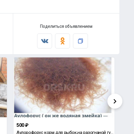
Поделиться объявлением
500 ₽
500 
Аулорофорус корм для рыбок,на разогнаной губке.500₽
Троп