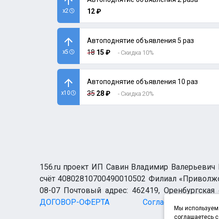
x2
12 ₽
Автоподнятие объявления 5 раз
x5
18
15 ₽
- Скидка 10%
Автоподнятие объявления 10 раз
x10
35
28 ₽
- Скидка 20%
156.ru проект ИП Савин Владимир Валерьевич И
счёт 40802810700490010502 Филиал «Приволжск
08-07 Почтовый адрес: 462419, Оренбургская о
ДОГОВОР-ОФЕРТА
Согласие н
Мы используем 
соглашаетесь с