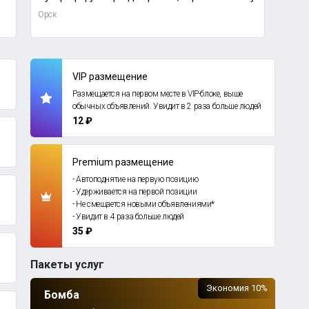
Орск
Орск
VIP размещение
Размещается на первом месте в VIP-блоке, выше
обычных объявлений. Увидит в 2 раза больше людей
12 ₽
Premium размещение
- Автоподнятие на первую позицию
- Удерживается на первой позиции
- Не смещается новыми объявлениями*
- Увидит в 4 раза больше людей
35 ₽
Пакеты услуг
Экономия 10%
Бомба