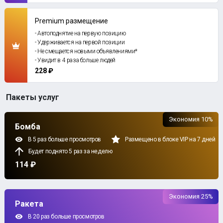
Premium размещение
- Автоподнятие на первую позицию
- Удерживается на первой позиции
- Не смещается новыми объявлениями*
- Увидит в 4 раза больше людей
228 ₽
Пакеты услуг
Экономия 10%
Бомба
В 5 раз больше просмотров
Размещено в блоке VIP на 7 дней
Будет поднято 5 раз за неделю
114 ₽
Экономия 25%
Ракета
В 20 раз больше просмотров