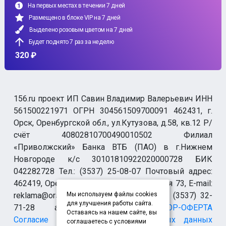
На первых местах в течении 7 дней
Размещено в блоке VIP на 7 дней
Выделено розовым цветом на 7 дней
Будет поднято 7 раз за неделю
320 ₽
156.ru проект ИП Савин Владимир Валерьевич ИНН
561500221971 ОГРН 304561509700091 462431, г.
Орск, Оренбургской обл., ул.Кутузова, д.58, кв.12 Р/
счёт 40802810700490010502 Филиал
«Приволжский» Банка ВТБ (ПАО) в г.Нижнем
Новгороде к/с 30101810922020000728 БИК
042282728 Тел.: (3537) 25-08-07 Почтовый адрес:
462419, Оренбургская обл., г. Орск-19 а/я 73, E-mail:
reklama@orsk.ru ТЕЛЕФОН МОДЕРАЦИИ (3537) 32-
Мы используем файлы cookies
для улучшения работы сайта.
71-28 allsupport@orsk.ru
ДОГОВОР-ОФЕРТА
Оставаясь на нашем сайте, вы
Согласие на обработку персональных данных
соглашаетесь с условиями