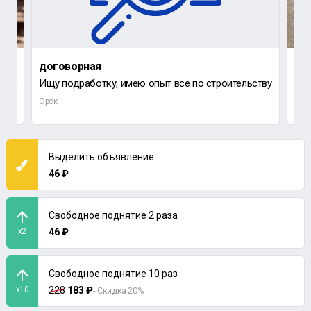
договорная
до
строитель-отделочник с большим опытом, ищу подработку.
Ищу подработку, имею опыт все по строительству
Тре
Орск
Орс
Выделить объявление
46 ₽
Свободное поднятие 2 раза
x2
46 ₽
Свободное поднятие 10 раз
x10
228
183 ₽
- Скидка 20%