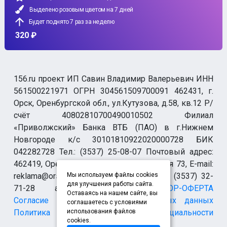
Выделено розовым цветом на 7 дней
Будет поднято 7 раз за неделю
320 ₽
156.ru проект ИП Савин Владимир Валерьевич ИНН
561500221971 ОГРН 304561509700091 462431, г.
Орск, Оренбургской обл., ул.Кутузова, д.58, кв.12 Р/
счёт 40802810700490010502 Филиал
«Приволжский» Банка ВТБ (ПАО) в г.Нижнем
Новгороде к/с 30101810922020000728 БИК
042282728 Тел.: (3537) 25-08-07 Почтовый адрес:
462419, Оренбургская обл., г. Орск-19 а/я 73, E-mail:
reklama@orsk.ru ТЕЛЕФОН МОДЕРАЦИИ (3537) 32-
Мы используем файлы cookies
для улучшения работы сайта.
71-28 allsupport@orsk.ru
ДОГОВОР-ОФЕРТА
Оставаясь на нашем сайте, вы
Согласие на обработку персональных данных
соглашаетесь с условиями
Политика конфиденциальности
использования файлов
cookies.