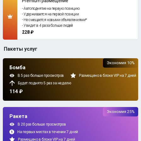
Premium размещение
- Автоподнятие на первую позицию
- Удерживается на первой позиции
- Не смещается новыми объявлениями*
- Увидит в 4 раза больше людей
228 ₽
Пакеты услуг
Экономия 10%
Бомба
В 5 раз больше просмотров
Размещено в блоке VIP на 7 дней
Будет поднято 5 раз за неделю
114 ₽
Экономия 25%
Ракета
В 20 раз больше просмотров
На первых местах в течении 7 дней
Размещено в блоке VIP на 7 дней