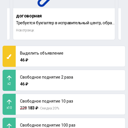
договорная
65 
‎Требуется бухгалтер в исправительный центр, образование не ниже среднего, опыт работ не требуется.
Вак
Новотроицк
Орс
Выделить объявление
46 ₽
Свободное поднятие 2 раза
x2
46 ₽
Свободное поднятие 10 раз
x10
228
183 ₽
- Скидка 20%
Свободное поднятие 100 раз