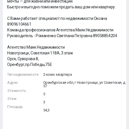
мечты — для жизни или инвестиций.
Быстро и выгодно поможем продать ваш дом или квартиру.
С Вами работает специалист по недвижимости Оксана
89096104661
Команда профессионалов Агентства Маяк Недвижимости
Руководитель - Романенко Светлана Петровна 89058854204
Агентство Маяк Недвижимости
Новотроицк, Советская 118А, 3 этаж
Орск, Суворова 8,
Оренбург,пр.Победы,75Е
Тип недвижимости
2-комн. квартира
Адрес
Оренбургская обл, г Новотроицк, ул Советская, д
57
Этажность
5
Этаж
3
Площадь
54,3