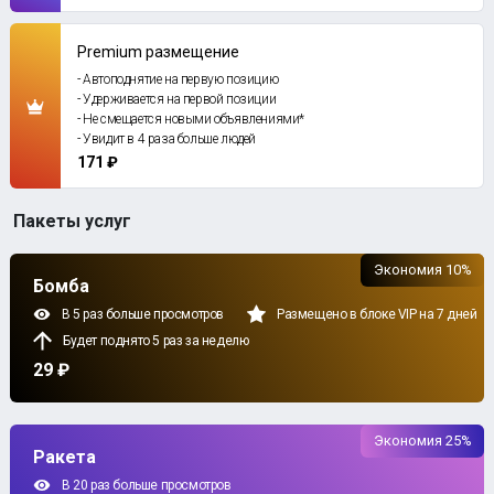
Premium размещение
- Автоподнятие на первую позицию
- Удерживается на первой позиции
- Не смещается новыми объявлениями*
- Увидит в 4 раза больше людей
171 ₽
Пакеты услуг
Экономия 10%
Бомба
В 5 раз больше просмотров
Размещено в блоке VIP на 7 дней
Будет поднято 5 раз за неделю
29 ₽
Экономия 25%
Ракета
В 20 раз больше просмотров