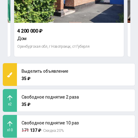
4 200 000 ₽
5 7
Дом
До
Оренбургская обл, г Новотроицк, ст Губерля
Орен
Выделить объявление
35 ₽
Свободное поднятие 2 раза
x2
35 ₽
Свободное поднятие 10 раз
x10
171
137 ₽
- Скидка 20%