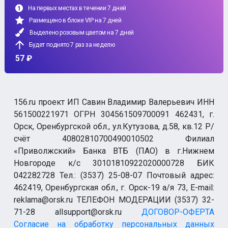
На первых местах в течении 7 дней
Размещено в блоке VIP на 7 дней
Выделено розовым цветом на 7 дней
Будет поднято 7 раз за неделю
57 ₽
156.ru проект ИП Савин Владимир Валерьевич ИНН
561500221971 ОГРН 304561509700091 462431, г.
Орск, Оренбургской обл., ул.Кутузова, д.58, кв.12 Р/
счёт 40802810700490010502 Филиал
«Приволжский» Банка ВТБ (ПАО) в г.Нижнем
Новгороде к/с 30101810922020000728 БИК
042282728 Тел.: (3537) 25-08-07 Почтовый адрес:
462419, Оренбургская обл., г. Орск-19 а/я 73, E-mail:
reklama@orsk.ru ТЕЛЕФОН МОДЕРАЦИИ (3537) 32-
71-28 allsupport@orsk.ru
ДОГОВОР-ОФЕРТА
Согласие на обработку персональных данных