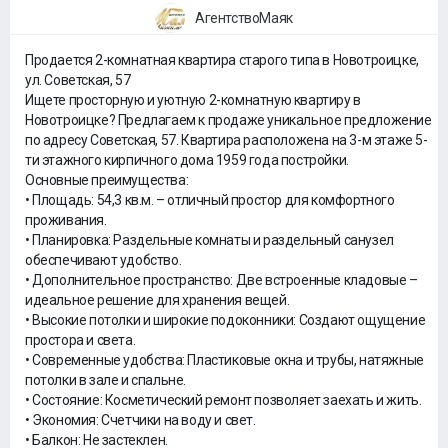
АгентствоМаяк
Продается 2-комнатная квартира старого типа в Новотроицке,
ул. Советская, 57
Ищете просторную и уютную 2-комнатную квартиру в
Новотроицке? Предлагаем к продаже уникальное предложение
по адресу Советская, 57. Квартира расположена на 3-м этаже 5-
ти этажного кирпичного дома 1959 года постройки.
Основные преимущества:
• Площадь: 54,3 кв.м. – отличный простор для комфортного
проживания.
• Планировка: Раздельные комнаты и раздельный санузел
обеспечивают удобство.
• Дополнительное пространство: Две встроенные кладовые –
идеальное решение для хранения вещей.
• Высокие потолки и широкие подоконники: Создают ощущение
простора и света.
• Современные удобства: Пластиковые окна и трубы, натяжные
потолки в зале и спальне.
• Состояние: Косметический ремонт позволяет заехать и жить.
• Экономия: Счетчики на воду и свет.
• Балкон: Не застеклен.