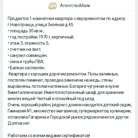
АгентствоМаяк
Продается 1-комнатная квартира с евроремонтом по адресу:
г.Новотроицк, улица Зелёная д 45.
• площадь 30 кв.м.;
• год постройки 1970 г, кирпичный;
• этаж 3, этажность 5;
• счетчик на свет;
• санузел совмещён;
- окна и трубы ПВХ;
• Балкон застеклён.
Квартира с хорошим дорогим ремонтом. Полы заливные,
постелен ламинат, проводка заменена на медь, стены
выровнены, потолки натяжные. Батарея чугунная в кухне
биметаллическая. Имеется встроенный шкаф для хранения
многих вещей. Чистый и спокойный подъезд.
Очень хороший район, рядом с домом находится детский садик,
Гимназия N1, множество магазинов, супермаркетов, кулинарии,
остановка Гагарина и Городской рынок рядом и многое другое.
Долгов нет.
Работаем со всеми видами сертификатов!