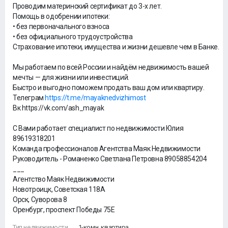
Проводим материнский сертификат до 3-х лет.
Помощь в одобрении ипотеки:
• без первоначального взноса
• без официального трудоустройства
Страхование ипотеки, имущества и жизни дешевле чем в Банке.
Мы работаем по всей России и найдём недвижимость вашей
мечты — для жизни или инвестиций.
Быстро и выгодно поможем продать ваш дом или квартиру.
Телеграм
https://t.me/mayaknedvizhimost
Вк https://vk.com/ash_mayak
С Вами работает специалист по недвижимости Юлия
89619318201
Команда профессионалов Агентства Маяк Недвижимости
Руководитель - Романенко Светлана Петровна 89058854204
___
Агентство Маяк Недвижимости
Новотроицк, Советская 118А
Орск, Суворова 8
Оренбург, проспект Победы 75Е
Тип недвижимости
1-комн. квартира