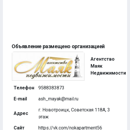
Объявление размещено организацией
Агентство
Маяк
Недвижимости
Телефон
9588383873
E-mail
ash_mayak@mail.ru
г. Новотроицк, Советская 118А, 3
Адрес
этаж
Сайт
https://vk.com/nokapartment56