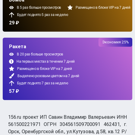
В 5 раз больше просмотров
Размещено в блоке VIP на 7 дней
Будет поднято 5 раз за неделю
29 ₽
Экономия 25%
Ракета
В 20 раз больше просмотров
На первых местах в течении 7 дней
Размещено в блоке VIP на 7 дней
Выделено розовым цветом на 7 дней
Будет поднято 7 раз за неделю
57 ₽
156.ru проект ИП Савин Владимир Валерьевич ИНН
561500221971 ОГРН 304561509700091 462431, г.
Орск, Оренбургской обл., ул.Кутузова, д.58, кв.12 Р/