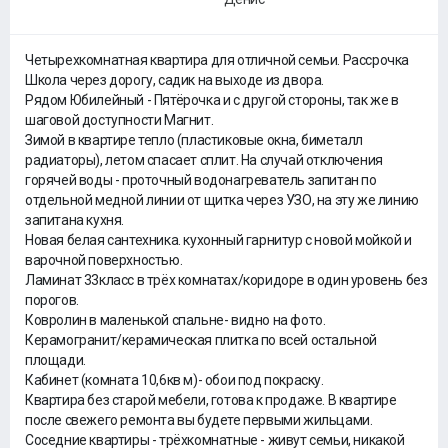
Четырехкомнатная квартира для отличной семьи. Рассрочка
Школа через дорогу, садик на выходе из двора.
Рядом Юбилейный - Пятёрочка и с другой стороны, так же в
шаговой доступности Магнит.
Зимой в квартире тепло (пластиковые окна, биметалл
радиаторы), летом спасает сплит. На случай отключения
горячей воды - проточный водонагреватель запитан по
отдельной медной линии от щитка через УЗО, на эту же линию
запитана кухня.
Новая белая сантехника. кухонный гарнитур с новой мойкой и
варочной поверхностью.
Ламинат 33класс в трёх комнатах/коридоре в один уровень без
порогов.
Ковролин в маленькой спальне- видно на фото.
Керамогранит/керамическая плитка по всей остальной
площади.
Кабинет (комната 10,6кв м)- обои под покраску.
Квартира без старой мебели, готова к продаже. В квартире
после свежего ремонта вы будете первыми жильцами.
Соседние квартиры - трёхкомнатные - живут семьи, никакой