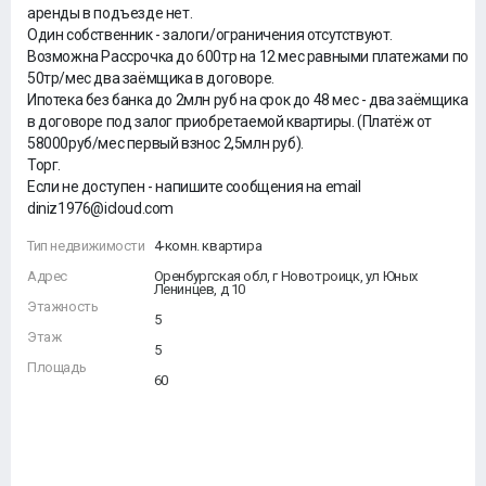
аренды в подъезде нет.
Один собственник - залоги/ограничения отсутствуют.
Возможна Рассрочка до 600тр на 12 мес равными платежами по
50тр/мес два заёмщика в договоре.
Ипотека без банка до 2млн руб на срок до 48 мес - два заёмщика
в договоре под залог приобретаемой квартиры. (Платёж от
58000руб/мес первый взнос 2,5млн руб).
Торг.
Если не доступен - напишите сообщения на email
diniz1976@icloud.com
Тип недвижимости
4-комн. квартира
Адрес
Оренбургская обл, г Новотроицк, ул Юных
Ленинцев, д 10
Этажность
5
Этаж
5
Площадь
60