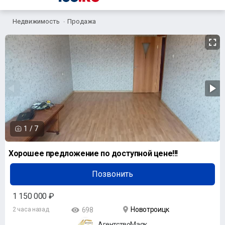
Недвижимость
Продажа
1
/
7
Хорошее предложение по доступной цене!!!
Позвонить
1 150 000 ₽
Новотроицк
2 часа назад
698
АгентствоМаяк