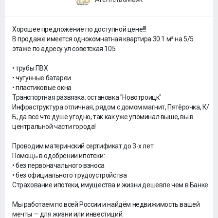
Хорошее предложение по доступной цене!!!
В продаже имеется однокомнатная квартира 30.1 м² на 5/5
этаже по адресу ул советская 105.
• трубы ПВХ
• чугунные батареи
• пластиковые окна
Транспортная развязка: остановка "Новотроицк"
Инфраструктура отличная, рядом с домом магнит, Пятёрочка, К/
Б, да всё что душе угодно, так как уже упоминал выше, вы в
центральной части города!
Проводим материнский сертификат до 3-х лет.
Помощь в одобрении ипотеки:
• без первоначального взноса
• без официального трудоустройства
Страхование ипотеки, имущества и жизни дешевле чем в Банке.
Мы работаем по всей России и найдём недвижимость вашей
мечты — для жизни или инвестиций.