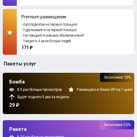
Premium размещение
- Автоподнятие на первую позицию
- Удерживается на первой позиции
- Не смещается новыми объявлениями*
- Увидит в 4 раза больше людей
171 ₽
Пакеты услуг
Экономия 10%
Бомба
В 5 раз больше просмотров
Размещено в блоке VIP на 7 дней
Будет поднято 5 раз за неделю
29 ₽
Экономия 25%
Ракета