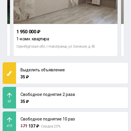
1 950 000 ₽
3 2
1-комн. квартира
3-к
Оренбургская обл, г Новотроицк, ул Зеленая, д 45
Росс
Выделить объявление
35 ₽
Свободное поднятие 2 раза
x2
35 ₽
Свободное поднятие 10 раз
x10
171
137 ₽
- Скидка 20%