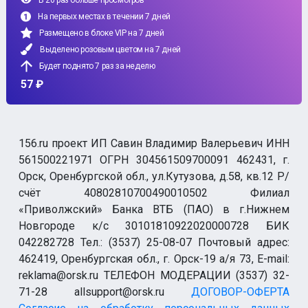
В 20 раз больше просмотров
На первых местах в течении 7 дней
Размещено в блоке VIP на 7 дней
Выделено розовым цветом на 7 дней
Будет поднято 7 раз за неделю
57 ₽
156.ru проект ИП Савин Владимир Валерьевич ИНН
561500221971 ОГРН 304561509700091 462431, г.
Орск, Оренбургской обл., ул.Кутузова, д.58, кв.12 Р/
счёт 40802810700490010502 Филиал
«Приволжский» Банка ВТБ (ПАО) в г.Нижнем
Новгороде к/с 30101810922020000728 БИК
042282728 Тел.: (3537) 25-08-07 Почтовый адрес:
462419, Оренбургская обл., г. Орск-19 а/я 73, E-mail:
reklama@orsk.ru ТЕЛЕФОН МОДЕРАЦИИ (3537) 32-
71-28 allsupport@orsk.ru
ДОГОВОР-ОФЕРТА