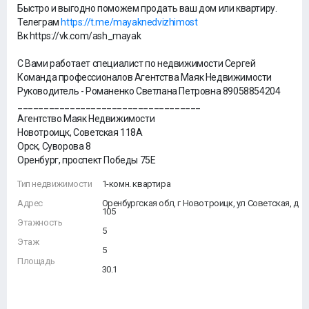
Быстро и выгодно поможем продать ваш дом или квартиру.
Телеграм
https://t.me/mayaknedvizhimost
Вк https://vk.com/ash_mayak
С Вами работает специалист по недвижимости Сергей
Команда профессионалов Агентства Маяк Недвижимости
Руководитель - Романенко Светлана Петровна 89058854204
___________________________________
Агентство Маяк Недвижимости
Новотроицк, Советская 118А
Орск, Суворова 8
Оренбург, проспект Победы 75Е
Тип недвижимости
1-комн. квартира
Адрес
Оренбургская обл, г Новотроицк, ул Советская, д
105
Этажность
5
Этаж
5
Площадь
30.1