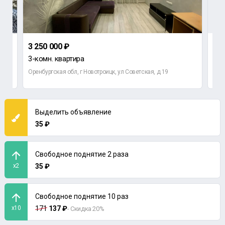
3 250 000 ₽
1 2
3-комн. квартира
1-к
,12
Оренбургская обл, г Новотроицк, ул Советская, д 19
Орен
Выделить объявление
35 ₽
Свободное поднятие 2 раза
x2
35 ₽
Свободное поднятие 10 раз
x10
171
137 ₽
- Скидка 20%