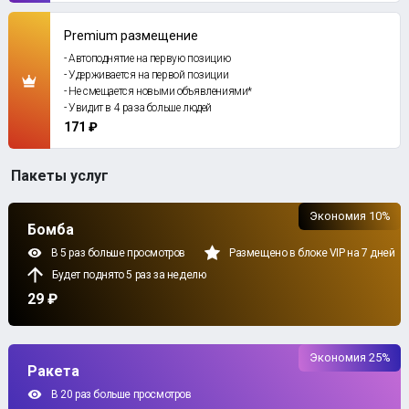
Premium размещение
- Автоподнятие на первую позицию
- Удерживается на первой позиции
- Не смещается новыми объявлениями*
- Увидит в 4 раза больше людей
171 ₽
Пакеты услуг
Экономия 10%
Бомба
В 5 раз больше просмотров
Размещено в блоке VIP на 7 дней
Будет поднято 5 раз за неделю
29 ₽
Экономия 25%
Ракета
В 20 раз больше просмотров