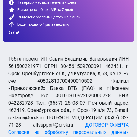
На первых местах в течении 7 дней
Размещено в блоке VIP на 7 дней
Выделено розовым цветом на 7 дней
Будет поднято 7 раз за неделю
57 ₽
156.ru проект ИП Савин Владимир Валерьевич ИНН
561500221971 ОГРН 304561509700091 462431, г.
Орск, Оренбургской обл., ул.Кутузова, д.58, кв.12 Р/
счёт 40802810700490010502 Филиал
«Приволжский» Банка ВТБ (ПАО) в г.Нижнем
Новгороде к/с 30101810922020000728 БИК
042282728 Тел.: (3537) 25-08-07 Почтовый адрес:
462419, Оренбургская обл., г. Орск-19 а/я 73, E-mail:
reklama@orsk.ru ТЕЛЕФОН МОДЕРАЦИИ (3537) 32-
71-28 allsupport@orsk.ru
ДОГОВОР-ОФЕРТА
Согласие на обработку персональных данных