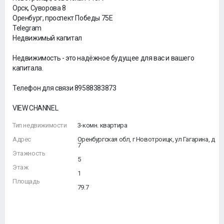
Орск, Суворова 8
Оренбург, проспект Победы 75Е
Telegram
Недвижимый капитал
Недвижимость - это надёжное будущее для вас и вашего
капитала.
Телефон для связи 89588383873
VIEW CHANNEL
Тип недвижимости
3-комн. квартира
Адрес
Оренбургская обл, г Новотроицк, ул Гагарина, д
7
Этажность
5
Этаж
1
Площадь
79.7