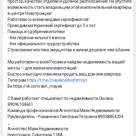
простор, качество отделки и удобное расположение. Не упустите
возможность стать владельцем этой исключительной квартиры
в центре Новотроицка!
Работаем со всеми видами сертификатов!
Проводим материнский сертификат до 3-х лет.
Помощь в одобрении ипотеки:
- без первоначального взноса
- без официального трудоустройства
Страхование ипотеки, имущества и жизни дешевле чем в Банке.
Мы работаем по всей России и найдём недвижимость вашей
мечты — для жизни или инвестиций.
Быстро и выгодно поможем продать ваш дом или квартиру.
Телеграм
https://t.me/mayaknedvizhimost
Вк https://vk.com/ash_mayak
С Вами работает специалист по недвижимости Оксана
89096104661
Команда профессионалов Агентства Маяк Недвижимости
Руководитель - Романенко Светлана Петровна 89058854204
_
Агентство Маяк Недвижимости
Новотроицк, Советская 118А