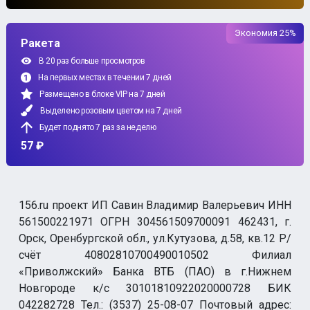
Экономия 25%
Ракета
В 20 раз больше просмотров
На первых местах в течении 7 дней
Размещено в блоке VIP на 7 дней
Выделено розовым цветом на 7 дней
Будет поднято 7 раз за неделю
57 ₽
156.ru проект ИП Савин Владимир Валерьевич ИНН
561500221971 ОГРН 304561509700091 462431, г.
Орск, Оренбургской обл., ул.Кутузова, д.58, кв.12 Р/
счёт 40802810700490010502 Филиал
«Приволжский» Банка ВТБ (ПАО) в г.Нижнем
Новгороде к/с 30101810922020000728 БИК
042282728 Тел.: (3537) 25-08-07 Почтовый адрес: