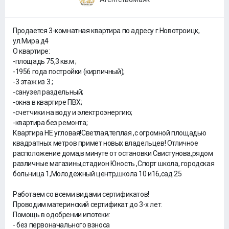
Продается 3-комнатная квартира по адресу г.Новотроицк,
ул.Мира д4
О квартире:
-площадь 75,3 кв.м ;
-1956 года постройки (кирпичный);
-3 этаж из 3 ;
-санузел раздельный;
-окна в квартире ПВХ;
-счетчики на воду и электроэнергию;
-квартира без ремонта;
Квартира НЕ угловая!Светлая,теплая ,с огромной площадью
квадратных метров примет новых владельцев! Отличное
расположение дома,в минуте от остановки Свистунова,рядом
различные магазины,стадион Юность ,Спорт школа, городская
больница 1,Молодежный центр,школа 10 и16,сад 25
Работаем со всеми видами сертификатов!
Проводим материнский сертификат до 3-х лет.
Помощь в одобрении ипотеки:
- без первоначального взноса