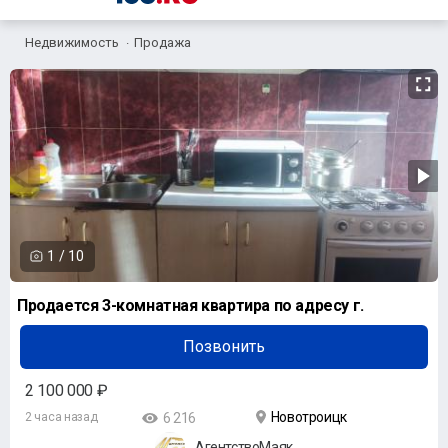
Недвижимость
Продажа
1
/
10
Продается 3-комнатная квартира по адресу г.
Позвонить
2 100 000 ₽
Новотроицк
2 часа назад
6 216
АгентствоМаяк