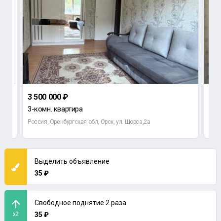
3 500 000 ₽
1 3
3-комн. квартира
2-к
Россия, Оренбургская обл, Орск, ул. Щорса,2а
Орен
Выделить объявление
35 ₽
Свободное поднятие 2 раза
x2
35 ₽