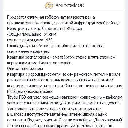
АгентствоМаяк
Продаётся отличная трёхкомнатная квартира на
привлекательном этаже , с развитой инфраструктурой район, г.
Новотроицк, улица Советская 61 3/5 этаж.
-Общей площадью 54 кв.м,
год постройки дома 1960.
Площадь кухни 5,6кв метров рабочая зона выложена
современным кафелем.
Квартира расположена на четвёртом этаже в пятиэтажном
кирпичном доме. Балкон застеклён.
Описание квартиры:
Квартира с хорошим косметическим ремонтом, потолки в зале
ровные ветанит, в остальных комнатах натяжные потолки,
квартирка чистенькая, светлая. Очень вместительная кладовая.
В общем заезжай и живи
Трубы ПВХ санузел совмещён выложен современным кафелем
установлены счётчики на воду, Двери межкомнатные дерево. .
Установлены пластиковые окна на кухне и комнатах.
В шаговой доступности магазины, аптеки, школа, садик,
остановки. Подъезд чистый. Соседи спокойные. Двор красивый
летом всегда облагорожен красивым цветами всё зелено.