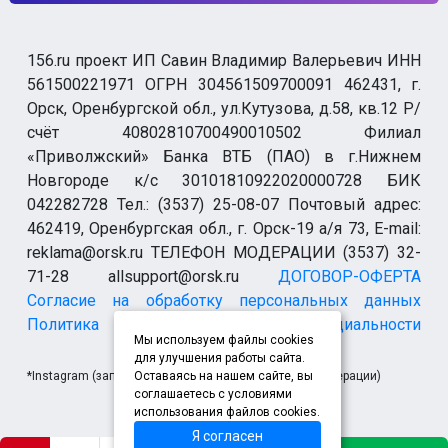
156.ru проект ИП Савин Владимир Валерьевич ИНН
561500221971 ОГРН 304561509700091 462431, г.
Орск, Оренбургской обл., ул.Кутузова, д.58, кв.12 Р/
счёт 40802810700490010502 Филиал
«Приволжский» Банка ВТБ (ПАО) в г.Нижнем
Новгороде к/с 30101810922020000728 БИК
042282728 Тел.: (3537) 25-08-07 Почтовый адрес:
462419, Оренбургская обл., г. Орск-19 а/я 73, E-mail:
reklama@orsk.ru ТЕЛЕФОН МОДЕРАЦИИ (3537) 32-
71-28 allsupport@orsk.ru
ДОГОВОР-ОФЕРТА
Согласие на обработку персональных данных
Политика конфиденциальности
Мы используем файлы cookies
для улучшения работы сайта.
*Instagram (запрещен на территории Российской Федерации)
Оставаясь на нашем сайте, вы
соглашаетесь с условиями
использования файлов cookies.
Я согласен