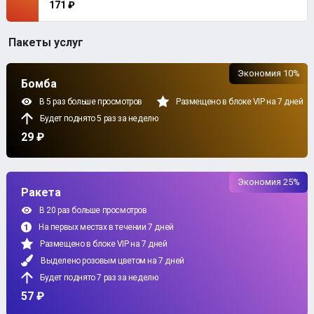
171 ₽
Пакеты услуг
Экономия 10%
Бомба
В 5 раз больше просмотров
Размещено в блоке VIP на 7 дней
Будет поднято 5 раз за неделю
29 ₽
Экономия 25%
Ракета
В 20 раз больше просмотров
На первых местах в течении 7 дней
Размещено в блоке VIP на 7 дней
Выделено розовым цветом на 7 дней
Будет поднято 7 раз за неделю
57 ₽