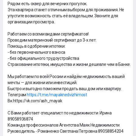
Рядом есть сквер для вечерних прогулок.
Эта квартира станет отличным выбором для проживания. Не
упустите возможность стать её владельцем. Звоните для
организации просмотра.
Работаем со всеми видами сертификатов!
Проводим материнский сертификат до 3-х лет.
Помощь в одобрении ипотеки:
- без первоначального взноса
- без официального трудоустройства
Страхование ипотеки, имущества и жизни дешевле чем в Банке.
Мы работаем по всей России и найдём недвижимость вашей
мечты — для жизни или инвестиций.
Быстро и выгодно поможем продать ваш дом или квартиру.
Телеграм
https://t.me/mayaknedvizhimost
Вк https://vk.com/ash_mayak
С Вами работает специалист по недвижимости Ирина
89058936874
Команда профессионалов Агентства Маяк Недвижимости
Руководитель - Романенко Светлана Петровна 89058854204