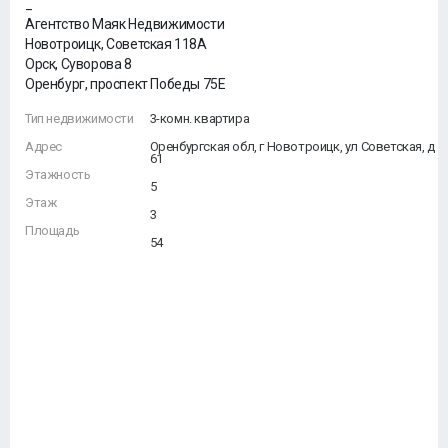
_
Агентство Маяк Недвижимости
Новотроицк, Советская 118А
Орск, Суворова 8
Оренбург, проспект Победы 75Е
Тип недвижимости
3-комн. квартира
Адрес
Оренбургская обл, г Новотроицк, ул Советская, д
61
Этажность
5
Этаж
3
Площадь
54