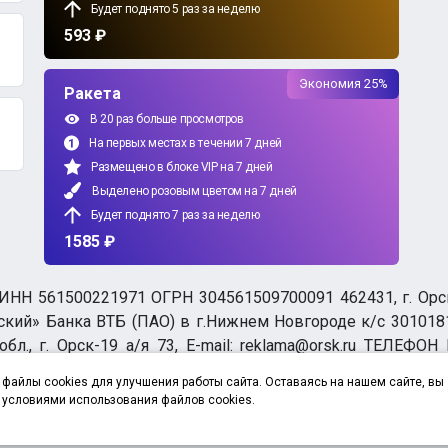
Будет поднято 5 раз за неделю
593 ₽
Экономия 25%
Ракета
В 20 раз больше просмотров
На первых местах в течении 7 дней
Размещено в блоке VIP на 7 дней
Выделено розовым цветом на 7 дней
Будет поднято 7 раз за неделю
1585 ₽
НН 561500221971 ОГРН 304561509700091 462431, г. Орск, О
ий» Банка ВТБ (ПАО) в г.Нижнем Новгороде к/с 3010181
бл., г. Орск-19 а/я 73, E-mail: reklama@orsk.ru ТЕЛЕФОН
а обработку персональных данных
файлы cookies для улучшения работы сайта. Оставаясь на нашем сайте, вы
 условиями использования файлов cookies.