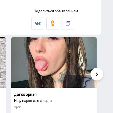
Поделиться объявлением
договорная
дог
Ищу парня для флирта
Ищу 
Орск
Орск