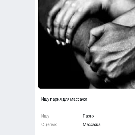
Ищу парня для массажа
Ищу
Парня
С целью
Массажа