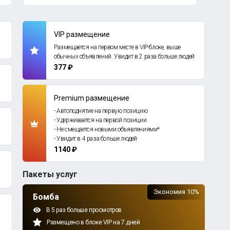
VIP размещение
Размещается на первом месте в VIP-блоке, выше
обычных объявлений. Увидит в 2 раза больше людей
377 ₽
Premium размещение
- Автоподнятие на первую позицию
- Удерживается на первой позиции
- Не смещается новыми объявлениями*
- Увидит в 4 раза больше людей
1140 ₽
Пакеты услуг
Экономия 10%
Бомба
В 5 раз больше просмотров
Размещено в блоке VIP на 7 дней