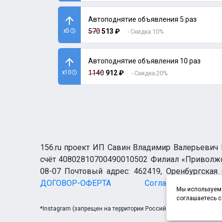
Автоподнятие объявления 5 раз
x5
570
513 ₽
- Скидка 10%
Автоподнятие объявления 10 раз
x10
1140
912 ₽
- Скидка 20%
156.ru проект ИП Савин Владимир Валерьевич И
счёт 40802810700490010502 Филиал «Приволжск
08-07 Почтовый адрес: 462419, Оренбургская о
ДОГОВОР-ОФЕРТА
Согласие н
Мы используем 
соглашаетесь с
*Instagram (запрещен на территории Российской Федерации)