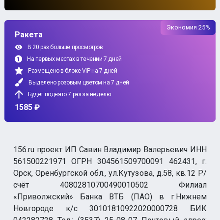
Экономия 25%
Ракета
В 20 раз больше просмотров
На первых местах в течении 7 дней
Размещено в блоке VIP на 7 дней
Выделено розовым цветом на 7 дней
Будет поднято 7 раз за неделю
1585 ₽
156.ru проект ИП Савин Владимир Валерьевич ИНН
561500221971 ОГРН 304561509700091 462431, г.
Орск, Оренбургской обл., ул.Кутузова, д.58, кв.12 Р/
счёт 40802810700490010502 Филиал
«Приволжский» Банка ВТБ (ПАО) в г.Нижнем
Новгороде к/с 30101810922020000728 БИК