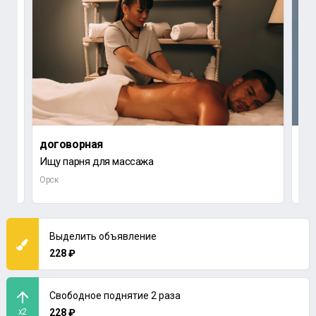
договорная
6 0
Ищу парня для массажа
Ищу
Орск
Нов
Выделить объявление
228 ₽
Свободное поднятие 2 раза
x2
228 ₽