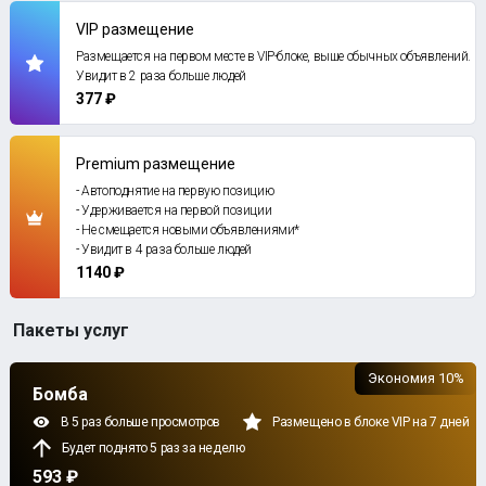
VIP размещение
Размещается на первом месте в VIP-блоке, выше обычных объявлений.
Увидит в 2 раза больше людей
377 ₽
Premium размещение
- Автоподнятие на первую позицию
- Удерживается на первой позиции
- Не смещается новыми объявлениями*
- Увидит в 4 раза больше людей
1140 ₽
Пакеты услуг
Экономия 10%
Бомба
В 5 раз больше просмотров
Размещено в блоке VIP на 7 дней
Будет поднято 5 раз за неделю
593 ₽