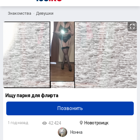
Знакомства
Девушки
Ищу парня для флирта
Позвонить
Новотроицк
1 год назад
42 424
Нонна