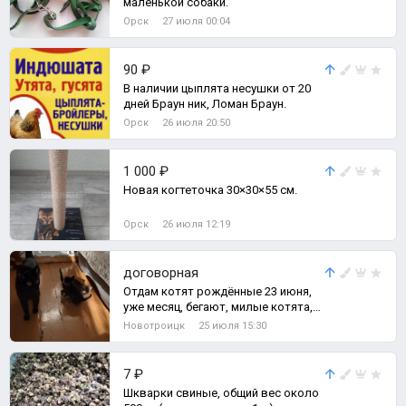
маленькой собаки.
Орск
27 июля 00:04
90 ₽
В наличии цыплята несушки от 20
дней Браун ник, Ломан Браун.
Орск
26 июля 20:50
1 000 ₽
Новая когтеточка 30×30×55 см.
Орск
26 июля 12:19
договорная
Отдам котят рождённые 23 июня,
уже месяц, бегают, милые котята,
светленький мальчик, тёмненькая
Новотроицк
25 июля 15:30
дево
7 ₽
Шкварки свиные, общий вес около