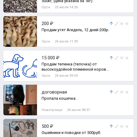
500кг, (цена указана за 1кг).
Орск
25 июля 14:26
200 ₽
Продам утят Агидель, 12 дней-200р.
Орск
24 июля 11:39
15 000 ₽
Продам теленка (телочка) от
высокоудойной племенной коровы
симментальской породы (с
Орск
24 июля 09:59
документами).
договорная
Пропала кошечка .
Новотроицк
24 июля 08:37
500 ₽
Ошейники и поводки от 500руб.