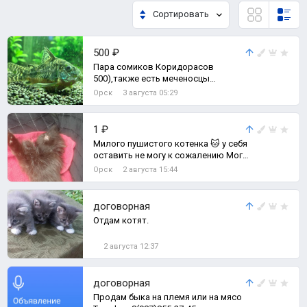
Сортировать
500 ₽
Пара сомиков Коридорасов
500),также есть меченосцы
вильчатые пара все готовы к
Орск
3 августа 05:29
размножению,могу скин
1 ₽
Милого пушистого котенка 🐱 у себя
оставить не могу к сожалению Могу
привезти
Орск
2 августа 15:44
договорная
Отдам котят.
2 августа 12:37
договорная
Продам быка на племя или на мясо