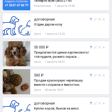
Телефон 8(987)855-27-45
Новотроицк
1 августа 16:06
договорная
Отдам даром козу
Орск
1 августа 12:22
50 000 ₽
Предлагаются щенки карликового/
той-пуделя, рыжего окраса ·
Документы РКФ · Клеймо ·
Орск
1 августа 09:51
Ветпаспорт ·
500 ₽
Продам красноухую черепашку
вместе с кормом и ёмкостью.
Орск
30 июля 18:01
договорная
Куплю коров, быков на мясо.