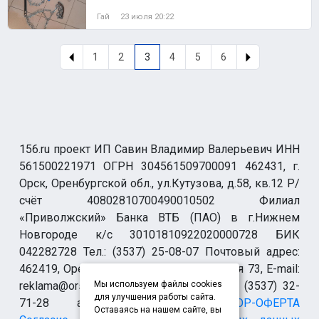
Гай
23 июля 20:22
1
2
3
4
5
6
156.ru проект ИП Савин Владимир Валерьевич ИНН
561500221971 ОГРН 304561509700091 462431, г.
Орск, Оренбургской обл., ул.Кутузова, д.58, кв.12 Р/
счёт 40802810700490010502 Филиал
«Приволжский» Банка ВТБ (ПАО) в г.Нижнем
Новгороде к/с 30101810922020000728 БИК
042282728 Тел.: (3537) 25-08-07 Почтовый адрес:
462419, Оренбургская обл., г. Орск-19 а/я 73, E-mail:
reklama@orsk.ru ТЕЛЕФОН МОДЕРАЦИИ (3537) 32-
Мы используем файлы cookies
для улучшения работы сайта.
71-28 allsupport@orsk.ru
ДОГОВОР-ОФЕРТА
Оставаясь на нашем сайте, вы