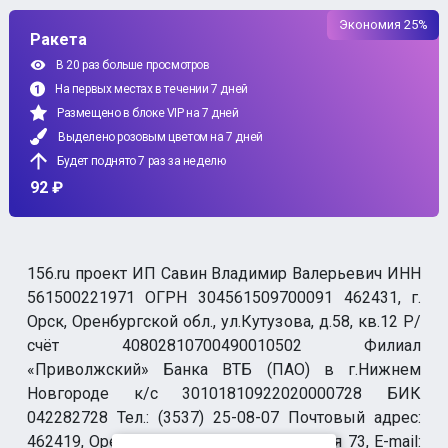
Экономия 25%
Ракета
В 20 раз больше просмотров
На первых местах в течении 7 дней
Размещено в блоке VIP на 7 дней
Выделено розовым цветом на 7 дней
Будет поднято 7 раз за неделю
92 ₽
156.ru проект ИП Савин Владимир Валерьевич ИНН
561500221971 ОГРН 304561509700091 462431, г.
Орск, Оренбургской обл., ул.Кутузова, д.58, кв.12 Р/
счёт 40802810700490010502 Филиал
«Приволжский» Банка ВТБ (ПАО) в г.Нижнем
Новгороде к/с 30101810922020000728 БИК
042282728 Тел.: (3537) 25-08-07 Почтовый адрес:
462419, Оренбургская обл., г. Орск-19 а/я 73, E-mail: