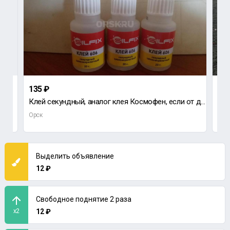
135 ₽
20 
Клей секундный, аналог клея Космофен, если от двух единиц по 100руб., сверяйте цены с другими!
Пил
Орск
Орс
Выделить объявление
12 ₽
Свободное поднятие 2 раза
x2
12 ₽