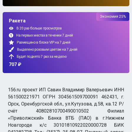
Экономия 25%
Ракета
В 20 раз больше просмотров
На первых местах в течении 7 дней
Размещено в блоке VIP на 7 дней
Выделено розовым цветом на 7 дней
Будет поднято 7 раз за неделю
707 ₽
156.ru проект ИП Савин Владимир Валерьевич ИНН
561500221971 ОГРН 304561509700091 462431, г.
Орск, Оренбургской обл., ул.Кутузова, д.58, кв.12 Р/
счёт 40802810700490010502 Филиал
«Приволжский» Банка ВТБ (ПАО) в г.Нижнем
Новгороде к/с 30101810922020000728 БИК