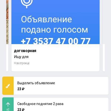
договорная
до
Ищу для
Ищу
Новотроицк
Орс
Выделить объявление
23 ₽
Свободное поднятие 2 раза
x2
23 ₽