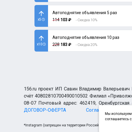
Автоподнятие объявления 5 раз
x5
114
103 ₽
- Скидка 10%
Автоподнятие объявления 10 раз
x10
228
183 ₽
- Скидка 20%
156.ru проект ИП Савин Владимир Валерьевич И
счёт 40802810700490010502 Филиал «Приволжск
08-07 Почтовый адрес: 462419, Оренбургская о
ДОГОВОР-ОФЕРТА
Согласие н
Мы используем 
соглашаетесь с
*Instagram (запрещен на территории Российской Федерации)