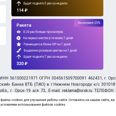
Будет поднято 5 раз за неделю
114 ₽
Экономия 25%
Ракета
В 20 раз больше просмотров
На первых местах в течении 7 дней
Размещено в блоке VIP на 7 дней
Выделено розовым цветом на 7 дней
Будет поднято 7 раз за неделю
320 ₽
НН 561500221971 ОГРН 304561509700091 462431, г. Орск, О
ий» Банка ВТБ (ПАО) в г.Нижнем Новгороде к/с 3010181
бл., г. Орск-19 а/я 73, E-mail: reklama@orsk.ru ТЕЛЕФОН
а обработку персональных данных
файлы cookies для улучшения работы сайта. Оставаясь на нашем сайте, вы
 условиями использования файлов cookies.