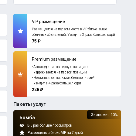
VIP размещение
Размещается на первом месте в VIP-блоке, выше
обычных объявлений. Увидит в 2 раза больше людей
75 ₽
Premium размещение
- Автоподнятие на первую позицию
- Удерживается на первой позиции
- Не смещается новыми объявлениями*
- Увидит в 4 раза больше людей
228 ₽
Пакеты услуг
Экономия 10%
Бомба
В 5 раз больше просмотров
Размещено в блоке VIP на 7 дней