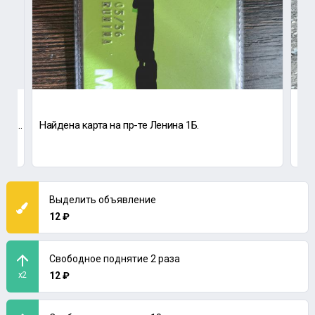
Найден паспорт на улице Губина, на имя Тошматова Бахрузчона Ихтиëровича
Найдена карта на пр-те Ленина 1Б.
Орс
Выделить объявление
12 ₽
Свободное поднятие 2 раза
x2
12 ₽