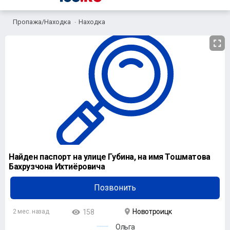
Пропажа/Находка
Находка
Найден паспорт на улице Губина, на имя Тошматова
Бахрузчона Ихтиëровича
Позвонить
Новотроицк
2 мес. назад
158
Ольга