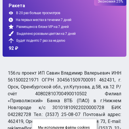
Экономия 25%
Ракета
В 20 раз больше просмотров
На первых местах в течении 7 дней
Размещено в блоке VIP на 7 дней
Выделено розовым цветом на 7 дней
Будет поднято 7 раз за неделю
92 ₽
156.ru проект ИП Савин Владимир Валерьевич ИНН
561500221971 ОГРН 304561509700091 462431, г.
Орск, Оренбургской обл., ул.Кутузова, д.58, кв.12 Р/
счёт 40802810700490010502 Филиал
«Приволжский» Банка ВТБ (ПАО) в г.Нижнем
Новгороде к/с 30101810922020000728 БИК
042282728 Тел.: (3537) 25-08-07 Почтовый адрес:
462419, Оренбургская обл., г. Орск-19 а/я 73, E-mail:
reklama@orsk.ru ТЕЛЕФОН МОДЕРАЦИИ (3537) 32-
Мы используем файлы cookies