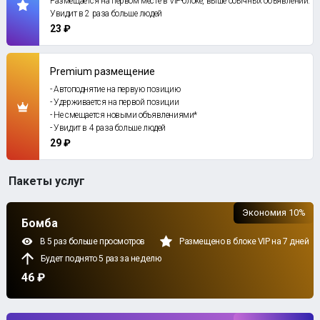
Размещается на первом месте в VIP-блоке, выше обычных объявлений.
Увидит в 2 раза больше людей
23 ₽
Premium размещение
- Автоподнятие на первую позицию
- Удерживается на первой позиции
- Не смещается новыми объявлениями*
- Увидит в 4 раза больше людей
29 ₽
Пакеты услуг
Экономия 10%
Бомба
В 5 раз больше просмотров
Размещено в блоке VIP на 7 дней
Будет поднято 5 раз за неделю
46 ₽