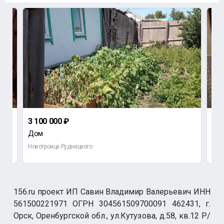
3 100 000 ₽
1 4
Дом
2-к
Новотроицк Рудницкого
Орен
156.ru проект ИП Савин Владимир Валерьевич ИНН
561500221971 ОГРН 304561509700091 462431, г.
Орск, Оренбургской обл., ул.Кутузова, д.58, кв.12 Р/