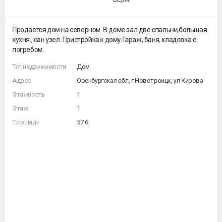
Продается дом на северном. В доме зал две спальни,большая
кухня., сан узел. Пристройка к дому.Гараж, баня, кладовка с
погребом.
Тип недвижимости
Дом
Адрес
Оренбургская обл, г Новотроицк, ул Кирова
Этажность
1
Этаж
1
Площадь
57.6