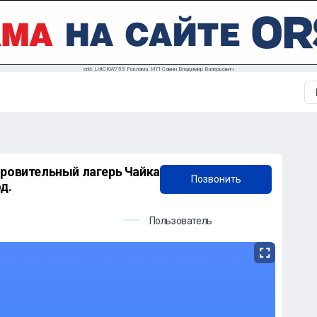
erid: LdtCKW755 Реклама. ИП Савин Владимир Валерьевич
+7 (922) 831-65-01
оровительный лагерь Чайка
Позвонить
д.
Пользователь