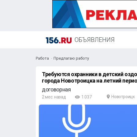
ОБЪЯВЛЕНИЯ
Работа
Предлагаю работу
Требуются охранники в детский озд
города Новотроицка на летний перио
договорная
Новотроицк
2 мес. назад
1 037