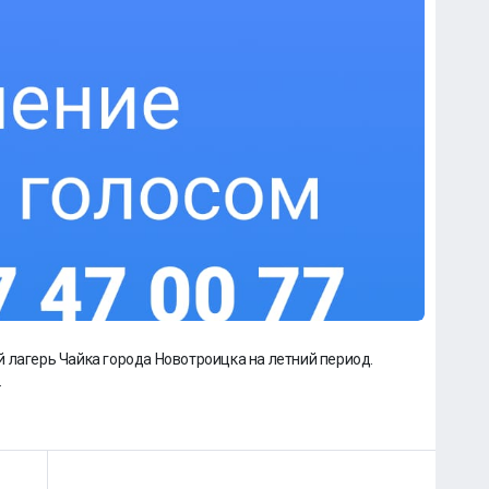
 лагерь Чайка города Новотроицка на летний период.
.