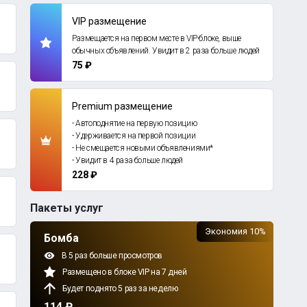
VIP размещение
Размещается на первом месте в VIP-блоке, выше
обычных объявлений. Увидит в 2 раза больше людей
75 ₽
Premium размещение
- Автоподнятие на первую позицию
- Удерживается на первой позиции
- Не смещается новыми объявлениями*
- Увидит в 4 раза больше людей
228 ₽
Пакеты услуг
Экономия 10%
Бомба
В 5 раз больше просмотров
Размещено в блоке VIP на 7 дней
Будет поднято 5 раз за неделю
114 ₽