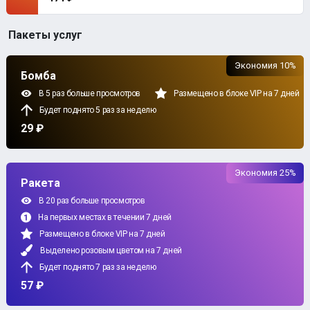
Пакеты услуг
Экономия 10%
Бомба
В 5 раз больше просмотров
Размещено в блоке VIP на 7 дней
Будет поднято 5 раз за неделю
29 ₽
Экономия 25%
Ракета
В 20 раз больше просмотров
На первых местах в течении 7 дней
Размещено в блоке VIP на 7 дней
Выделено розовым цветом на 7 дней
Будет поднято 7 раз за неделю
57 ₽