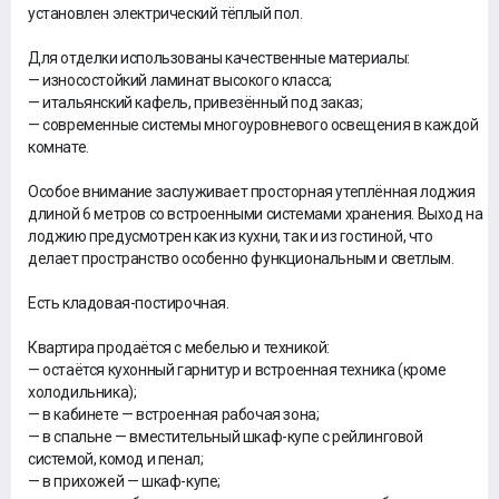
установлен электрический тёплый пол.
Для отделки использованы качественные материалы:
— износостойкий ламинат высокого класса;
— итальянский кафель, привезённый под заказ;
— современные системы многоуровневого освещения в каждой
комнате.
Особое внимание заслуживает просторная утеплённая лоджия
длиной 6 метров со встроенными системами хранения. Выход на
лоджию предусмотрен как из кухни, так и из гостиной, что
делает пространство особенно функциональным и светлым.
Есть кладовая-постирочная.
Квартира продаётся с мебелью и техникой:
— остаётся кухонный гарнитур и встроенная техника (кроме
холодильника);
— в кабинете — встроенная рабочая зона;
— в спальне — вместительный шкаф-купе с рейлинговой
системой, комод и пенал;
— в прихожей — шкаф-купе;