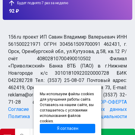
Будет поднято 7 раз за неделю
92 ₽
156.ru проект ИП Савин Владимир Валерьевич ИНН
561500221971 ОГРН 304561509700091 462431, г.
Орск, Оренбургской обл., ул.Кутузова, д.58, кв.12 Р/
счёт 40802810700490010502 Филиал
«Приволжский» Банка ВТБ (ПАО) в г.Нижнем
Новгороде к/с 30101810922020000728 БИК
042282728 Тел.: (3537) 25-08-07 Почтовый адрес:
462419, Оренбургская обл., г. Орск-19 а/я 73, E-mail:
reklama@orsk.ru ТЕЛЕФОН МОДЕРАЦИИ (3537) 32-
Мы используем файлы cookies
для улучшения работы сайта.
71-28 allsupport@orsk.ru
ДОГОВОР-ОФЕРТА
Оставаясь на нашем сайте, вы
Согласие на обработку персональных данных
соглашаетесь с условиями
Политика конфиденциальности
использования файлов
cookies.
Я согласен
*Instagram (запрещен на территории Российской Федерации)