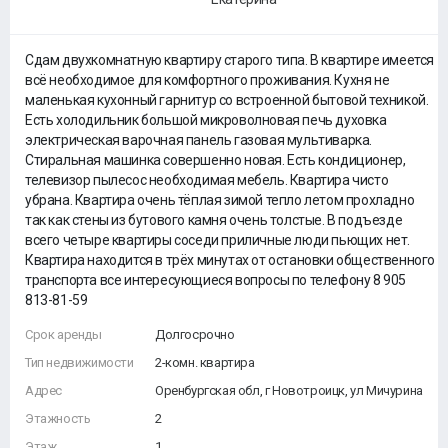
Сдам двухкомнатную квартиру старого типа. В квартире имеется
всё необходимое для комфортного проживания. Кухня не
маленькая кухонный гарнитур со встроенной бытовой техникой.
Есть холодильник большой микроволновая печь духовка
электрическая варочная панель газовая мультиварка.
Стиральная машинка совершенно новая. Есть кондиционер,
телевизор пылесос необходимая мебель. Квартира чисто
убрана. Квартира очень тёплая зимой тепло летом прохладно
так как стены из бутового камня очень толстые. В подъезде
всего четыре квартиры соседи приличные люди пьющих нет.
Квартира находится в трёх минутах от остановки общественного
транспорта все интересующиеся вопросы по телефону 8 905
813-81-59
Срок аренды
Долгосрочно
Тип недвижимости
2-комн. квартира
Адрес
Оренбургская обл, г Новотроицк, ул Мичурина
Этажность
2
Этаж
1