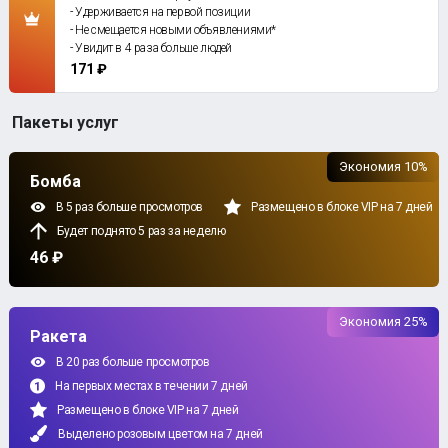
- Удерживается на первой позиции
- Не смещается новыми объявлениями*
- Увидит в 4 раза больше людей
171 ₽
Пакеты услуг
Экономия 10%
Бомба
В 5 раз больше просмотров
Размещено в блоке VIP на 7 дней
Будет поднято 5 раз за неделю
46 ₽
Экономия 25%
Ракета
В 20 раз больше просмотров
На первых местах в течении 7 дней
Размещено в блоке VIP на 7 дней
Выделено розовым цветом на 7 дней