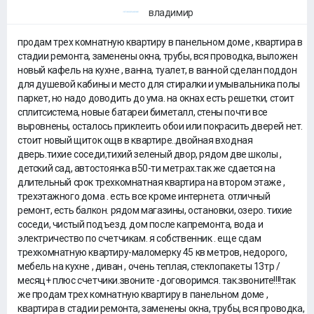
владимир
продам трех комнатную квартиру в панельном доме , квартира в
стадии ремонта, заменены окна, трубы, вся проводка, выложен
новый кафель на кухне , ванна, туалет, в ванной сделан поддон
для душевой кабины и место для стиралки и умывальника полы
паркет, но надо доводить до ума. на окнах есть решетки, стоит
сплитсистема, новые батареи биметалл, стены почти все
выровнены, осталось приклеить обои или покрасить.дверей нет.
стоит новый щиток ощв в квартире..двойная входная
дверь.тихие соседи,тихий зеленый двор, рядом две школы ,
детский сад, автостоянка в50-ти метрах.так же сдается на
длительный срок трехкомнатная квартира на втором этаже ,
трехэтажного дома . есть все кроме интернета. отличный
ремонт, есть балкон. рядом магазины, остановки, озеро. тихие
соседи, чистый подъезд. дом после капремонта, вода и
электричество по счетчикам. я собственник . еще сдам
трехкомнатную квартиру-маломерку 45 кв метров, недорого,
мебель на кухне , диван , очень теплая, стеклопакеты 13тр /
месяц+ плюс счетчики.звоните -договоримся. так.звоните!!!!так
же продам трех комнатную квартиру в панельном доме ,
квартира в стадии ремонта, заменены окна, трубы, вся проводка,