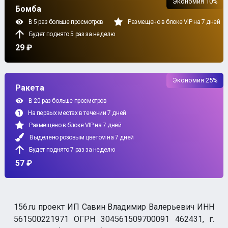
Экономия 10%
Бомба
В 5 раз больше просмотров
Размещено в блоке VIP на 7 дней
Будет поднято 5 раз за неделю
29 ₽
Экономия 25%
Ракета
В 20 раз больше просмотров
На первых местах в течении 7 дней
Размещено в блоке VIP на 7 дней
Выделено розовым цветом на 7 дней
Будет поднято 7 раз за неделю
57 ₽
156.ru проект ИП Савин Владимир Валерьевич ИНН
561500221971 ОГРН 304561509700091 462431, г.