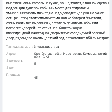
выложен новый кафель на кухне , ванна, туалет, в ванной сделан
поддон для душевой кабины и место для стиралки и
умывальника полы паркет, но надо доводить до ума. на окнах
есть решетки, стоит сплитсистема, новые батареи биметалл,
стены почти все выровнены, осталось приклеить обои или
покрасить.дверей нет. стоит новый щиток ощв в
квартире..двойная входная дверь.тихие соседи,тихий зеленый
двор, рядом две школы , детский сад, автостоянка в50-ти метрах
Тип недвижимости
3-комн. квартира
Адрес
Оренбургская обл, г Новотроицк, Комсомольский
пр-кт, д 42
Этажность
5
Этаж
1
Площадь
45