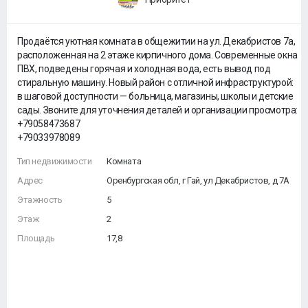
Продаётся уютная комната в общежитии на ул. Декабристов 7а,
расположенная на 2 этаже кирпичного дома. Современные окна
ПВХ, подведены горячая и холодная вода, есть вывод под
стиральную машину. Новый район с отличной инфраструктурой:
в шаговой доступности — больница, магазины, школы и детские
сады. Звоните для уточнения деталей и организации просмотра:
+79058473687
+79033978089
Тип недвижимости
Комната
Адрес
Оренбургская обл, г Гай, ул Декабристов, д 7А
Этажность
5
Этаж
2
Площадь
17,8