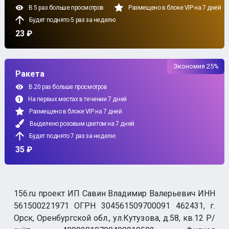
В 5 раз больше просмотров
Размещено в блоке VIP на 7 дней
Будет поднято 5 раз за неделю
23 ₽
Экономия 25%
Ракета
В 20 раз больше просмотров
На первых местах в течении 7 дней
Размещено в блоке VIP на 7 дней
Выделено розовым цветом на 7 дней
Будет поднято 7 раз за неделю
35 ₽
156.ru проект ИП Савин Владимир Валерьевич ИНН
561500221971 ОГРН 304561509700091 462431, г.
Орск, Оренбургской обл., ул.Кутузова, д.58, кв.12 Р/