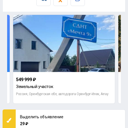
549 999 ₽
2 1
Земельный участок
2-к
Россия, Оренбургская обл, автодорога Оренбург-Илек, Array
Орен
Выделить объявление
29 ₽