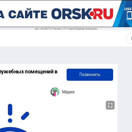
erid: LdtCKW755 Реклама. ИП Савин Владимир Валерьевич
+7 (906) 837-88-90
служебных помещений в
Позвонить
Мария