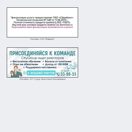
Реклама. ООО "Фаворит"
Реклама. ИП Судас Анастасия Михайловна
оворная
56 000 ₽
Требуются рабочие на уборку картофеля, оплата от 1500 рублей + премия за хорошую работу!
Новотроицк