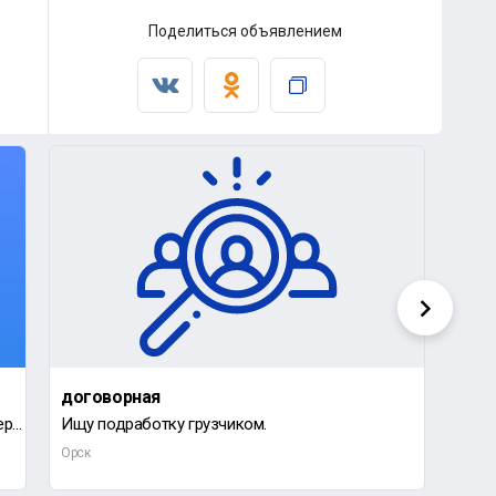
Поделиться объявлением
договорная
дог
Требуется продавец в отдел конфет и кондитерских изделий, график работы 2/2 дня, с 9 до 17:00, зарпл
Ищу подработку грузчиком.
Орск
Орск