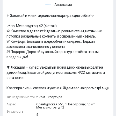
Анастасия
✨ Заезжай и живи: идеальная квартира «для себя»! ✨
📍 пр. Металлургов, 42 (4 этаж).
💎 Качество в деталях: Идеально ровные стены, натяжные
потолки, раздельные комнаты и современный кафель.
👗 Комфорт: Большая гардеробная и санузел. Лоджия
застеклена и качественно утеплена.
🎁 Подарок: Дорогой кухонный гарнитур остаётся новым
владельцам!
🌳 Локация — супер: Закрытый тихий двор, окна выходят на
детский сад. В шаговой доступности школа №22, магазины и
остановки.
Квартира очень светлая и уютная! Ждем вас на просмотр! 📞🤝
Тип недвижимости
2-комн. квартира
Адрес
Оренбургская обл, г Новотроицк, пр-кт
Металлургов, д 42
Этажность
5