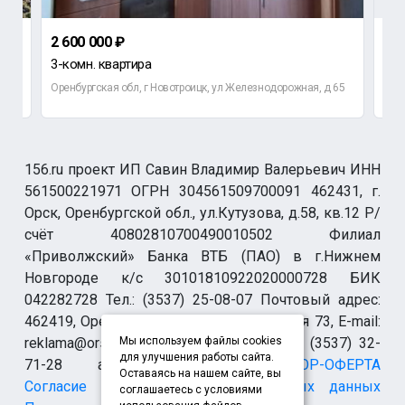
2 600 000 ₽
3 0
3-комн. квартира
3-к
Оренбургская обл, г Новотроицк, ул Железнодорожная, д 65
Орен
156.ru проект ИП Савин Владимир Валерьевич ИНН
561500221971 ОГРН 304561509700091 462431, г.
Орск, Оренбургской обл., ул.Кутузова, д.58, кв.12 Р/
счёт 40802810700490010502 Филиал
«Приволжский» Банка ВТБ (ПАО) в г.Нижнем
Новгороде к/с 30101810922020000728 БИК
042282728 Тел.: (3537) 25-08-07 Почтовый адрес:
462419, Оренбургская обл., г. Орск-19 а/я 73, E-mail:
reklama@orsk.ru ТЕЛЕФОН МОДЕРАЦИИ (3537) 32-
Мы используем файлы cookies
для улучшения работы сайта.
71-28 allsupport@orsk.ru
ДОГОВОР-ОФЕРТА
Оставаясь на нашем сайте, вы
Согласие на обработку персональных данных
соглашаетесь с условиями