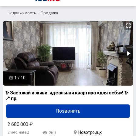
Недвижимость
Продажа
1
/
10
✨ Заезжай и живи: идеальная квартира «для себя»! ✨
📍 пр.
Позвонить
2 680 000 ₽
Новотроицк
2 мес. назад
260