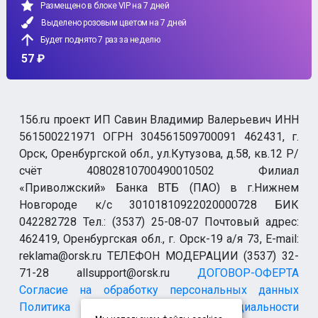
Размещено в блоке VIP на 7 дней
Выделено розовым цветом на 7 дней
Будет поднято 7 раз за неделю
57 ₽
156.ru проект ИП Савин Владимир Валерьевич ИНН
561500221971 ОГРН 304561509700091 462431, г.
Орск, Оренбургской обл., ул.Кутузова, д.58, кв.12 Р/
счёт 40802810700490010502 Филиал
«Приволжский» Банка ВТБ (ПАО) в г.Нижнем
Новгороде к/с 30101810922020000728 БИК
042282728 Тел.: (3537) 25-08-07 Почтовый адрес:
462419, Оренбургская обл., г. Орск-19 а/я 73, E-mail:
reklama@orsk.ru ТЕЛЕФОН МОДЕРАЦИИ (3537) 32-
71-28 allsupport@orsk.ru
ДОГОВОР-ОФЕРТА
Согласие на обработку персональных данных
Политика конфиденциальности