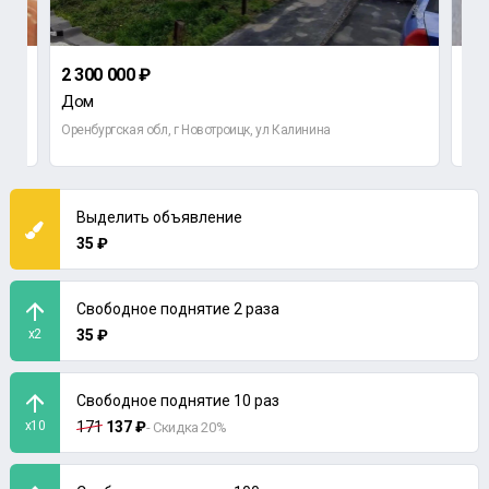
2 300 000 ₽
2 6
Дом
2-к
Оренбургская обл, г Новотроицк, ул Калинина
Выделить объявление
35 ₽
Свободное поднятие 2 раза
x2
35 ₽
Свободное поднятие 10 раз
x10
171
137 ₽
- Скидка 20%