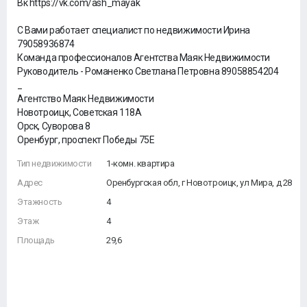
Вк https://vk.com/ash_mayak
С Вами работает специалист по недвижимости Ирина
79058936874
Команда профессионалов Агентства Маяк Недвижимости
Руководитель - Романенко Светлана Петровна 89058854204
_
Агентство Маяк Недвижимости
Новотроицк, Советская 118А
Орск, Суворова 8
Оренбург, проспект Победы 75Е
Тип недвижимости
1-комн. квартира
Адрес
Оренбургская обл, г Новотроицк, ул Мира, д 28
Этажность
4
Этаж
4
Площадь
29,6