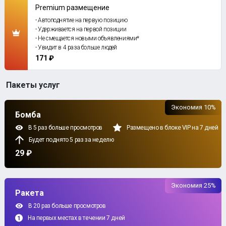
Premium размещение
- Автоподнятие на первую позицию
- Удерживается на первой позиции
- Не смещается новыми объявлениями*
- Увидит в 4 раза больше людей
171 ₽
Пакеты услуг
Экономия 10%
Бомба
В 5 раз больше просмотров
Размещено в блоке VIP на 7 дней
Будет поднято 5 раз за неделю
29 ₽
Экономия 25%
Ракета
В 20 раз больше просмотров
На первых местах в течении 7 дней