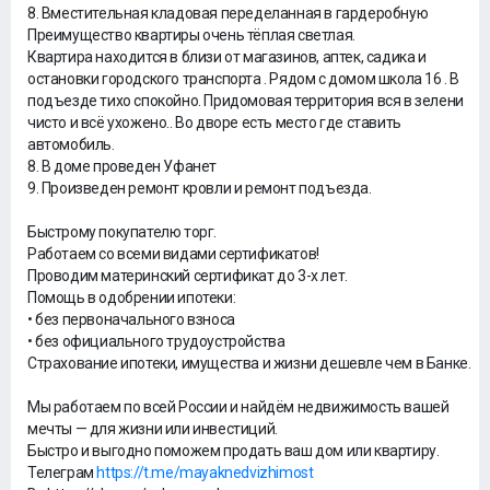
8. Вместительная кладовая переделанная в гардеробную
Преимущество квартиры очень тёплая светлая.
Квартира находится в близи от магазинов, аптек, садика и
остановки городского транспорта . Рядом с домом школа 16 . В
подъезде тихо спокойно. Придомовая территория вся в зелени
чисто и всё ухожено.. Во дворе есть место где ставить
автомобиль.
8. В доме проведен Уфанет
9. Произведен ремонт кровли и ремонт подъезда.
Быстрому покупателю торг.
Работаем со всеми видами сертификатов!
Проводим материнский сертификат до 3-х лет.
Помощь в одобрении ипотеки:
• без первоначального взноса
• без официального трудоустройства
Страхование ипотеки, имущества и жизни дешевле чем в Банке.
Мы работаем по всей России и найдём недвижимость вашей
мечты — для жизни или инвестиций.
Быстро и выгодно поможем продать ваш дом или квартиру.
Телеграм
https://t.me/mayaknedvizhimost