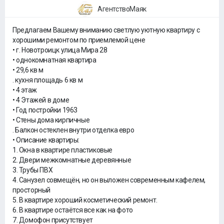
АгентствоМаяк
Предлагаем Вашему вниманию светлую уютную квартиру с
хорошими ремонтом по приемлемой цене
• г. Новотроицк улица Мира 28
• однокомнатная квартира
• 29,6 кв м
. кухня площадь 6 кв м
• 4 этаж
• 4 Этажей в доме
• Год постройки 1963
• Стены дома кирпичные
. Балкон остеклен внутри отделка евро
• Описание квартиры:
1. Окна в квартире пластиковые
2. Двери межкомнатные деревянные
3. Трубы ПВХ
4. Санузел совмещён, но он выложен современным кафелем,
просторный
5. В квартире хороший косметический ремонт.
6. В квартире остаётся все как на фото
7. Домофон присутствует