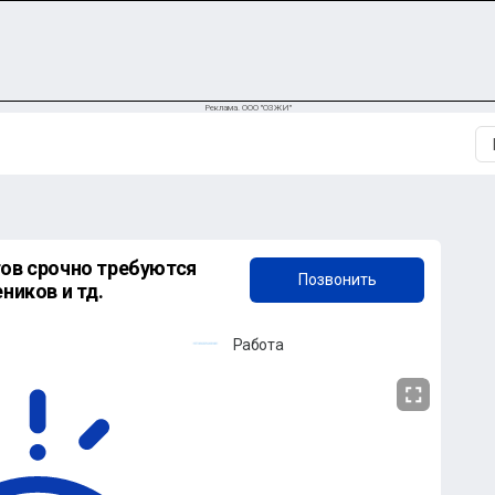
Реклама. ООО "ОЗЖИ"
+7 (905) 841-98-30
тoв срочно требуются
Позвонить
ников и тд.
Работа