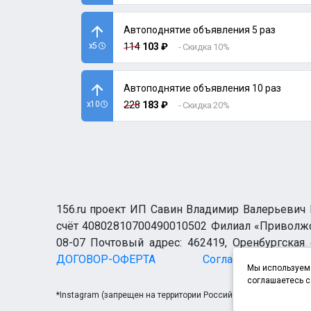
Автоподнятие объявления 5 раз
x5
114
103 ₽
- Скидка 10%
Автоподнятие объявления 10 раз
x10
228
183 ₽
- Скидка 20%
156.ru проект ИП Савин Владимир Валерьевич И
счёт 40802810700490010502 Филиал «Приволжск
08-07 Почтовый адрес: 462419, Оренбургская о
ДОГОВОР-ОФЕРТА
Согласие н
Мы используем 
соглашаетесь с
*Instagram (запрещен на территории Российской Федерации)