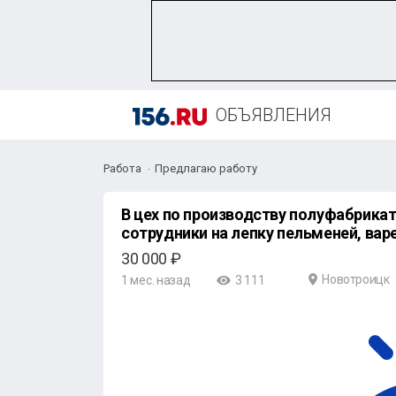
ОБЪЯВЛЕНИЯ
Работа
Предлагаю работу
В цех по пpоизводству полуфабpика
сотрудники на лепку пельмeнeй, вape
30 000 ₽
Новотроицк
1 мес. назад
3 111