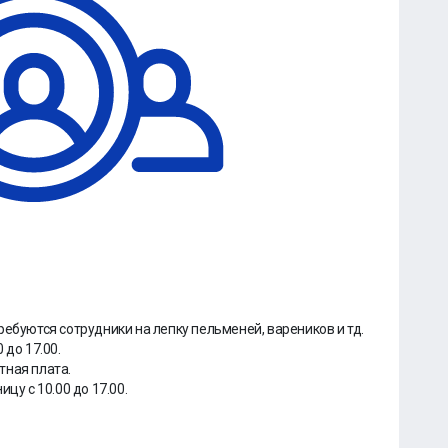
ебуются сотрудники на лепку пельмeнeй, вapeников и тд.
 до 17.00.
тная плата.
цу с 10.00 до 17.00.