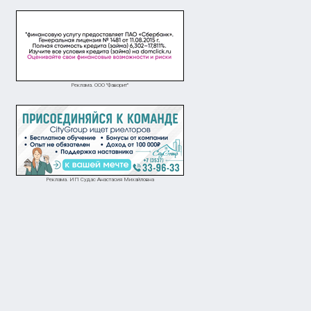
Реклама. ООО "Фаворит"
Реклама. ИП Судас Анастасия Михайловна
оворная
договорная
Ищем студентов без опыта работы в торговле магазин Красное Белое по ул.
роицк
Орск