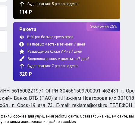
Будет поднято 5 раз за неделю
114 ₽
Экономия 25%
Ракета
В 20 раз больше просмотров
На первых местах в течении 7 дней
Размещено в блоке VIP на 7 дней
Выделено розовым цветом на 7 дней
Будет поднято 7 раз за неделю
320 ₽
НН 561500221971 ОГРН 304561509700091 462431, г. Орск, О
ий» Банка ВТБ (ПАО) в г.Нижнем Новгороде к/с 3010181
бл., г. Орск-19 а/я 73, E-mail: reklama@orsk.ru ТЕЛЕФОН
а обработку персональных данных
файлы cookies для улучшения работы сайта. Оставаясь на нашем сайте, вы
 условиями использования файлов cookies.