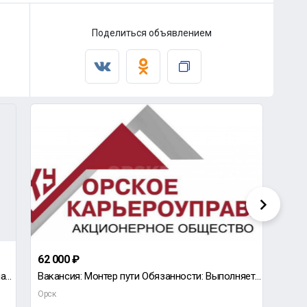
Поделиться объявлением
62 000 ₽
дог
ООО "Ремонтно-механический завод" приглашает на работу фрезеровщика на портальный станок.
Вакансия: Монтер пути Обязанности: Выполняет сложные работы по монтажу, демонтажу и ремонту кон
Орск
Новот