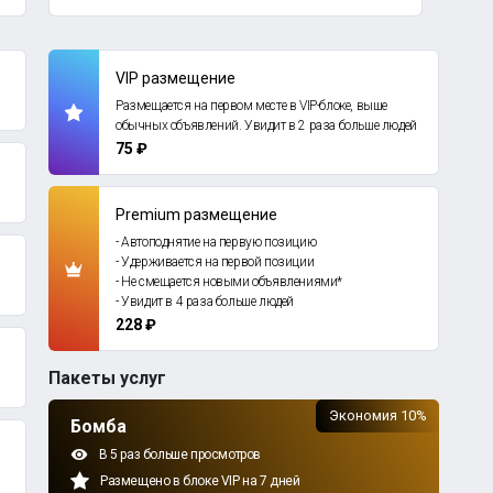
VIP размещение
Размещается на первом месте в VIP-блоке, выше
обычных объявлений. Увидит в 2 раза больше людей
75 ₽
Premium размещение
- Автоподнятие на первую позицию
- Удерживается на первой позиции
- Не смещается новыми объявлениями*
- Увидит в 4 раза больше людей
228 ₽
Пакеты услуг
Экономия 10%
Бомба
В 5 раз больше просмотров
Размещено в блоке VIP на 7 дней