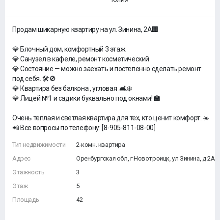
Продам шикарную квартиру на ул. Зинина, 2А🏢
‎💎 Блочный дом, комфортный 3 этаж.
‎💎 Санузел в кафеле, ремонт косметический
‎💎 Состояние — можно заехать и постепенно сделать ремонт
под себя. 🛠️🚫
‎💎 Квартира без балкона , угловая .🛋️❄️
‎💎 Лицей №1 и садики буквально под окнами! 🏫
‎Очень теплая и светлая квартира для тех, кто ценит комфорт. ☀️
‎📲 Все вопросы по телефону: [8-905-811-08-00]
Тип недвижимости
2-комн. квартира
Адрес
Оренбургская обл, г Новотроицк, ул Зинина, д 2А
Этажность
3
Этаж
5
Площадь
42