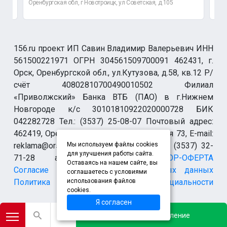
Оренбургская обл, г Новотроицк, ул Советская, д 105
Орен
156.ru проект ИП Савин Владимир Валерьевич ИНН
561500221971 ОГРН 304561509700091 462431, г.
Орск, Оренбургской обл., ул.Кутузова, д.58, кв.12 Р/
счёт 40802810700490010502 Филиал
«Приволжский» Банка ВТБ (ПАО) в г.Нижнем
Новгороде к/с 30101810922020000728 БИК
042282728 Тел.: (3537) 25-08-07 Почтовый адрес:
462419, Оренбургская обл., г. Орск-19 а/я 73, E-mail:
reklama@orsk.ru ТЕЛЕФОН МОДЕРАЦИИ (3537) 32-
Мы используем файлы cookies
для улучшения работы сайта.
71-28 allsupport@orsk.ru
ДОГОВОР-ОФЕРТА
Оставаясь на нашем сайте, вы
Согласие на обработку персональных данных
соглашаетесь с условиями
Политика конфиденциальности
использования файлов
cookies.
Я согласен
*Instagram (запрещен на территории Российской Федерации)
Добавить объявление