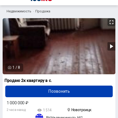
Недвижимость
Продажа
1
/
8
Продаю 2к квартиру в с.
Позвонить
1 000 000 ₽
Новотроицк
2 часа назад
1 514
АН Недвижимость №1