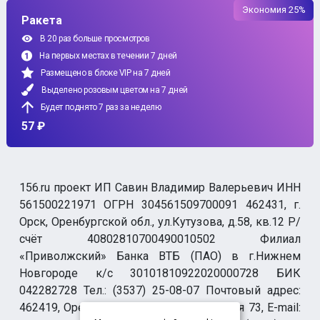
Экономия 25%
Ракета
В 20 раз больше просмотров
На первых местах в течении 7 дней
Размещено в блоке VIP на 7 дней
Выделено розовым цветом на 7 дней
Будет поднято 7 раз за неделю
57 ₽
156.ru проект ИП Савин Владимир Валерьевич ИНН
561500221971 ОГРН 304561509700091 462431, г.
Орск, Оренбургской обл., ул.Кутузова, д.58, кв.12 Р/
счёт 40802810700490010502 Филиал
«Приволжский» Банка ВТБ (ПАО) в г.Нижнем
Новгороде к/с 30101810922020000728 БИК
042282728 Тел.: (3537) 25-08-07 Почтовый адрес:
462419, Оренбургская обл., г. Орск-19 а/я 73, E-mail: