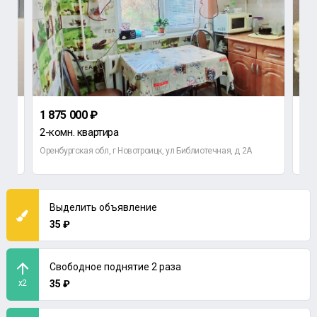
1 875 000 ₽
1 7
2-комн. квартира
3-к
Оренбургская обл, г Новотроицк, ул Библиотечная, д 2А
Орен
Выделить объявление
35 ₽
Свободное поднятие 2 раза
x2
35 ₽