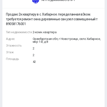
Продаю 2к квартиру в с. Хабарное. переделанная в3ком.
требуется ремонт окна деревянные сан.узел совмещенный т
89058176001
Тип недвижимости
2-комн. квартира
Адрес
Оренбургская обл, г Новотроицк, село Хабарное,
мкр 1-й, д 8
Этажность
2
Этаж
2
Площадь
42