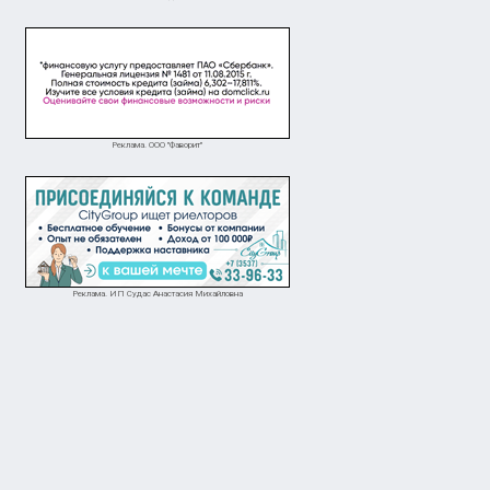
Реклама. ООО "Фаворит"
Реклама. ИП Судас Анастасия Михайловна