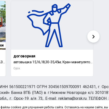
договорная
700 
Вывоз строительного бытового мусора КАМАЗ с грузчиками Выезд в день заказа Быстрый расчёт стоимо
автовышка 15,16,18,30-35,45м; Кран-манипулятор длинномер (стрела 7т, борт 20т, 13м); кран-манипуля
ГРУЗ
Орск
Орск
НН 561500221971 ОГРН 304561509700091 462431, г. Орск, О
ий» Банка ВТБ (ПАО) в г.Нижнем Новгороде к/с 3010181
бл., г. Орск-19 а/я 73, E-mail: reklama@orsk.ru ТЕЛЕФОН
а обработку персональных данных
файлы cookies для улучшения работы сайта. Оставаясь на нашем сайте, вы