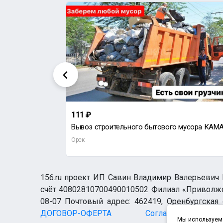
111 ₽
89058991579 Камаз ЗИЛ5-10 тон песок,щебень,шлак,Гор.
Орск
156.ru проект ИП Савин Владимир Валерьевич И
счёт 40802810700490010502 Филиал «Приволжск
08-07 Почтовый адрес: 462419, Оренбургская о
ДОГОВОР-ОФЕРТА
Согласие н
Мы используем 