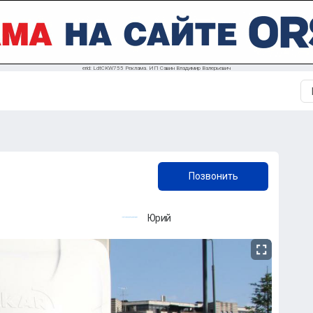
erid: LdtCKW755 Реклама. ИП Савин Владимир Валерьевич
+7 (958) 838-81-55
Позвонить
Юрий