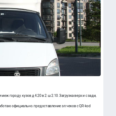
ж городу. кузов д 4.20 в 2. ш 2.10. Загрузка верх и с зади,
аботаю официально. предоставление эл.чеков с QR-kod