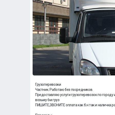
Грузоперевозки
Частник. Работаю без посредников.
Предоставляю услуги грузоперевозок по городу и ме
возьму 6м груз
ПИШИТЕ,ЗВОНИТЕ оплата как б.н так и наличка р