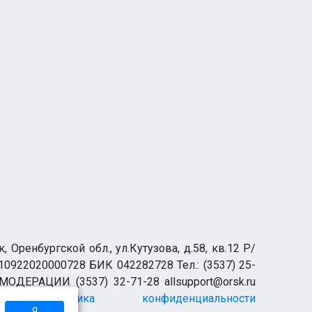
₽
10 000 ₽
ОПЕРЕВОЗКИ,вывоз мусора,грузчики.
Орск
ренбургской обл., ул.Кутузова, д.58, кв.12 Р/
0922020000728 БИК 042282728 Тел.: (3537) 25-
 МОДЕРАЦИИ (3537) 32-71-28 allsupport@orsk.ru
Политика конфиденциальности
Я