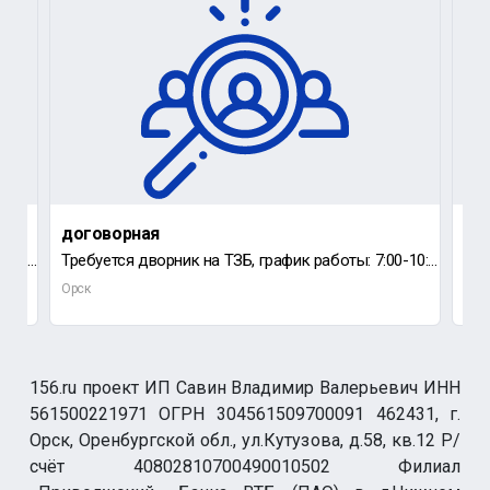
договорная
60 
Ищу работу или подработку на удаленной системе или не полная рабочая неделя.
Требуется дворник на ТЗБ, график работы: 7:00-10:00.
Вак
Орск
Орс
156.ru проект ИП Савин Владимир Валерьевич ИНН
561500221971 ОГРН 304561509700091 462431, г.
Орск, Оренбургской обл., ул.Кутузова, д.58, кв.12 Р/
счёт 40802810700490010502 Филиал