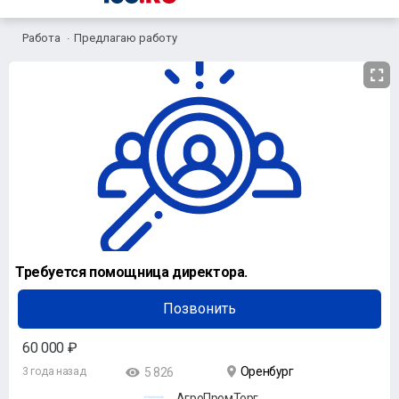
Работа
Предлагаю работу
Требуется помощница директора.
Позвонить
60 000 ₽
Оренбург
3 года назад
5 826
АгроПромТорг