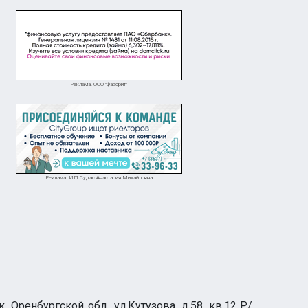
Реклама. ООО "Фаворит"
Реклама. ИП Судас Анастасия Михайловна
оворная
40 000 ₽
Требуется охранник на автостоянку в районе ЖД Вокзала (ст.
Вакансия Швея.
Орск
ренбургской обл., ул.Кутузова, д.58, кв.12 Р/