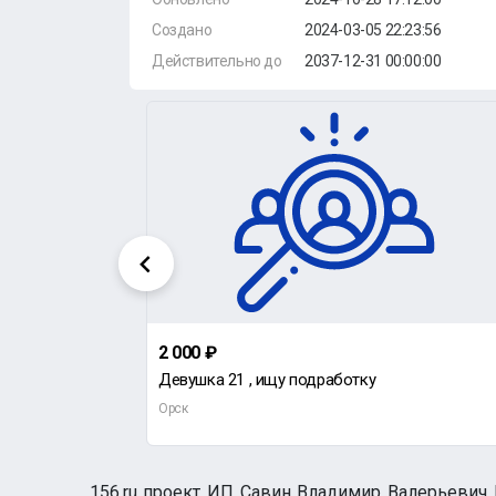
Создано
2024-03-05 22:23:56
Действительно до
2037-12-31 00:00:00
2 000 ₽
Требуется один подсобник в строительную бригаду.
Девушка 21 , ищу подработку
Орск
156.ru проект ИП Савин Владимир Валерьевич И