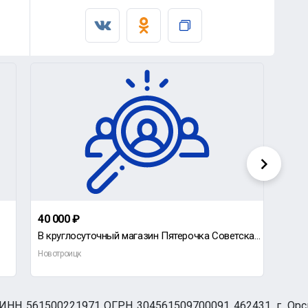
40 000 ₽
дог
В круглосуточный магазин Пятерочка Советская 124А, Требуется ночной охранник, смены по 12 часов. 2/
Новотроицк
Орск
НН 561500221971 ОГРН 304561509700091 462431, г. Орск, О