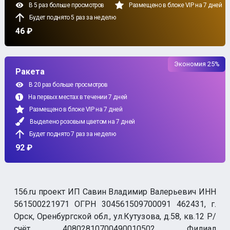
В 5 раз больше просмотров
Размещено в блоке VIP на 7 дней
Будет поднято 5 раз за неделю
46 ₽
Экономия 25%
Ракета
В 20 раз больше просмотров
На первых местах в течении 7 дней
Размещено в блоке VIP на 7 дней
Выделено розовым цветом на 7 дней
Будет поднято 7 раз за неделю
92 ₽
156.ru проект ИП Савин Владимир Валерьевич ИНН
561500221971 ОГРН 304561509700091 462431, г.
Орск, Оренбургской обл., ул.Кутузова, д.58, кв.12 Р/
счёт 40802810700490010502 Филиал