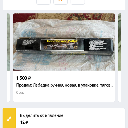
1 500 ₽
2 5
Продам: Лебедка ручная, новая, в упаковке, тяговая способность 4т.
Про
Орск
Орс
Выделить объявление
12 ₽