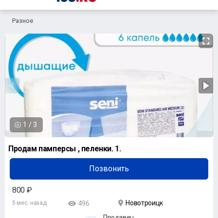
Разное
1
/
3
Продам памперсы , пеленки. 1.
Позвонить
800 ₽
Новотроицк
5 мес. назад
496
Продавец