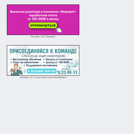
Реклама. ООО "Фаворит"
Реклама. ИП Судас Анастасия Михайловна