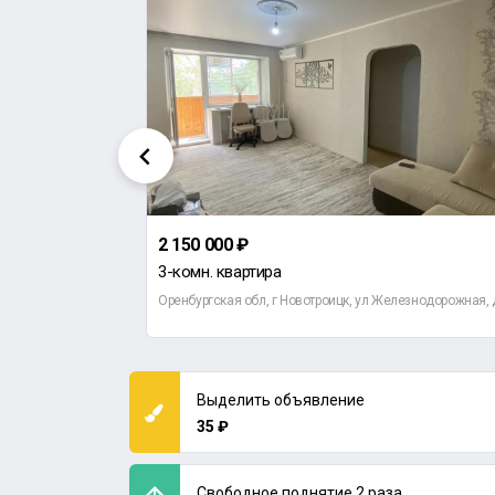
2 150 000 ₽
3-комн. квартира
ии Корецкой, д 31
Оренбургская обл, г Новотроицк, ул Железнодорожная, 
Выделить объявление
35 ₽
Свободное поднятие 2 раза