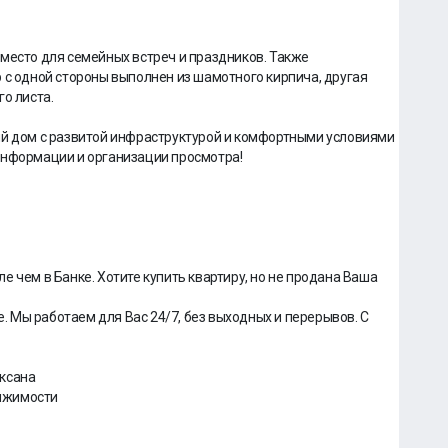
место для семейных встреч и праздников. Также
 с одной стороны выполнен из шамотного кирпича, другая
о листа.
ый дом с развитой инфраструктурой и комфортными условиями
информации и организации просмотра!
 чем в Банке. Хотите купить квартиру, но не продана Ваша
 Мы работаем для Вас 24/7, без выходных и перерывов. С
Оксана
ижимости