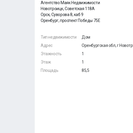
Агентство Маяк Недвижимости
Новотроицк, Советская 118А
Орск, Суворова 8, каб 9
Оренбург, проспект Победы 75Е
Тип недвижимости
Дом
Адрес
Оренбургская обл, г Новот
Этажность
1
Этаж
1
Площадь
85,5