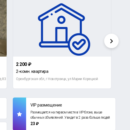
2 200 ₽
4 10
2-комн. квартира
2-ко
д 83
Оренбургская обл, г Новотроицк, ул Марии Корецкой
VIP размещение
Размещается на первом месте в VIP-блоке, выше
обычных объявлений. Увидит в 2 раза больше людей
23 ₽