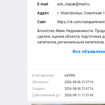
E-mail
ash_mayak@mail.ru
Адрес
г. Новотроицк, Советская 1
Сайт
https://vk.com/nokapartmen
Агентство Маяк Недвижимости. Прод
сделки, оценка объекта, подготовка 
капиталом, региональным капиталом, 
Все объявлени
ID объявления
643990
Обновлено
2026-08-06 21:47:16
Создано
2026-08-06 21:47:16
Действительно до
2026-08-11 11:31:43