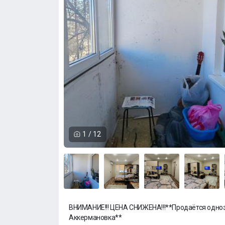
1
/
12
ВНИМАНИЕ!!! ЦЕНА СНИЖЕНА!!!**Продаётся одноэ
Аккермановка**