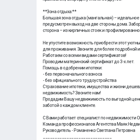
**Зона отдыха:**
Большая зона отдыха (мангальная) – идеальное 
предусмотрен выход на две стороны дома. Забор
сторона – из кирпичных стоек и профилированног
Не упустите возможность приобрести этот уютн
для проживания. Звоните для более подробной 
Работаем со всеми видами сертификатов!
Проводим материнский сертификат до 3-х лет.
Помощь в одобрении ипотеки:
- без первоначального взноса
- без официального трудоустройства
Страхование ипотеки, имущества и жизни дешевле
недвижимость? Звоните нам!
Продадим Вашу недвижимость по выгодной цене.
заботой о каждом клиенте.
С Вами работает специалист по недвижимости 
Команда профессионалов Агентства Маяк Недв
Руководитель - Романенко Светлана Петровна
_____________________________