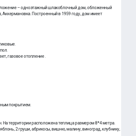
ложение – одноэтажный шлакоблочный дом, обложенный
, Аккермановка. Построенный в 1959 году, дом имеет
тиковые.
пол.
вет, газовое отопление .
нным покрытием.
. На территории расположена теплица размером 8*4 метра.
блонь, 2 груши, абрикосы, вишню, малину, виноград, клубнику,