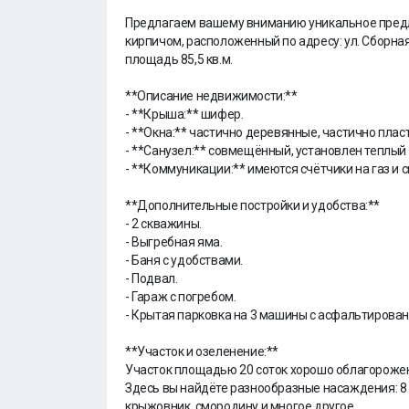
Предлагаем вашему вниманию уникальное пред
кирпичом, расположенный по адресу: ул. Сборная
площадь 85,5 кв.м.
**Описание недвижимости:**
- **Крыша:** шифер.
- **Окна:** частично деревянные, частично плас
- **Санузел:** совмещённый, установлен теплый 
- **Коммуникации:** имеются счётчики на газ и с
**Дополнительные постройки и удобства:**
- 2 скважины.
- Выгребная яма.
- Баня с удобствами.
- Подвал.
- Гараж с погребом.
- Крытая парковка на 3 машины с асфальтирова
**Участок и озеленение:**
Участок площадью 20 соток хорошо облагорожен
Здесь вы найдёте разнообразные насаждения: 8 я
крыжовник, смородину и многое другое.